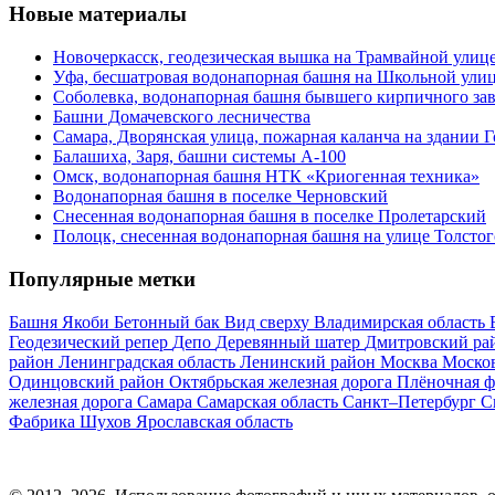
Новые материалы
Новочеркасск, геодезическая вышка на Трамвайной улиц
Уфа, бесшатровая водонапорная башня на Школьной ули
Соболевка, водонапорная башня бывшего кирпичного за
Башни Домачевского лесничества
Самара, Дворянская улица, пожарная каланча на здании 
Балашиха, Заря, башни системы А-100
Омск, водонапорная башня НТК «Криогенная техника»
Водонапорная башня в поселке Черновский
Снесенная водонапорная башня в поселке Пролетарский
Полоцк, снесенная водонапорная башня на улице Толстог
Популярные метки
Башня Якоби
Бетонный бак
Вид сверху
Владимирская область
Геодезический репер
Депо
Деревянный шатер
Дмитровский ра
район
Ленинградская область
Ленинский район
Москва
Москов
Одинцовский район
Октябрьская железная дорога
Плёночная 
железная дорога
Самара
Самарская область
Санкт–Петербург
С
Фабрика
Шухов
Ярославская область