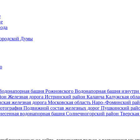
е
це
вода
Городской Думы
о
Водонапорная башня Рожновского
Водонапорная башня изнутр
йон
Железная дорога
Истринский район
Каланча
Калужская обл
ская железная дорога
Московская область
Наро–Фоминский ра
фотография
Подвижной состав железных дорог
Пушкинский рай
несенная водонапорная башня
Солнечногорский район
Тверская