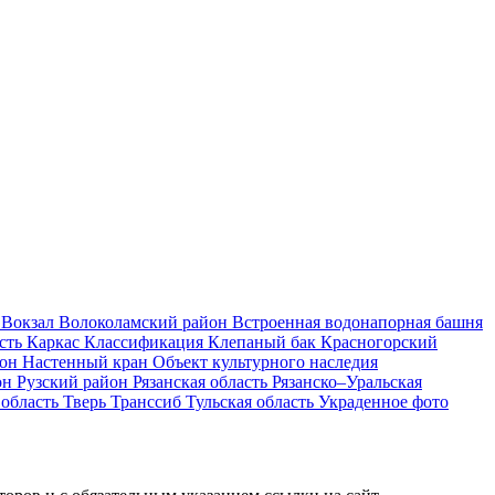
и
Вокзал
Волоколамский район
Встроенная водонапорная башня
асть
Каркас
Классификация
Клепаный бак
Красногорский
йон
Настенный кран
Объект культурного наследия
он
Рузский район
Рязанская область
Рязанско–Уральская
 область
Тверь
Транссиб
Тульская область
Украденное фото