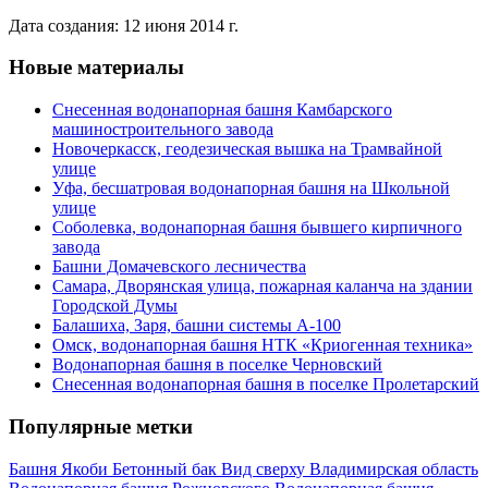
Дата создания: 12 июня 2014 г.
Новые материалы
Снесенная водонапорная башня Камбарского
машиностроительного завода
Новочеркасск, геодезическая вышка на Трамвайной
улице
Уфа, бесшатровая водонапорная башня на Школьной
улице
Соболевка, водонапорная башня бывшего кирпичного
завода
Башни Домачевского лесничества
Самара, Дворянская улица, пожарная каланча на здании
Городской Думы
Балашиха, Заря, башни системы А-100
Омск, водонапорная башня НТК «Криогенная техника»
Водонапорная башня в поселке Черновский
Снесенная водонапорная башня в поселке Пролетарский
Популярные метки
Башня Якоби
Бетонный бак
Вид сверху
Владимирская область