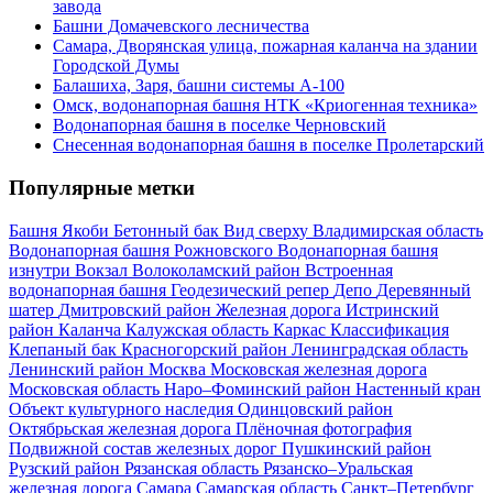
завода
Башни Домачевского лесничества
Самара, Дворянская улица, пожарная каланча на здании
Городской Думы
Балашиха, Заря, башни системы А-100
Омск, водонапорная башня НТК «Криогенная техника»
Водонапорная башня в поселке Черновский
Снесенная водонапорная башня в поселке Пролетарский
Популярные метки
Башня Якоби
Бетонный бак
Вид сверху
Владимирская область
Водонапорная башня Рожновского
Водонапорная башня
изнутри
Вокзал
Волоколамский район
Встроенная
водонапорная башня
Геодезический репер
Депо
Деревянный
шатер
Дмитровский район
Железная дорога
Истринский
район
Каланча
Калужская область
Каркас
Классификация
Клепаный бак
Красногорский район
Ленинградская область
Ленинский район
Москва
Московская железная дорога
Московская область
Наро–Фоминский район
Настенный кран
Объект культурного наследия
Одинцовский район
Октябрьская железная дорога
Плёночная фотография
Подвижной состав железных дорог
Пушкинский район
Рузский район
Рязанская область
Рязанско–Уральская
железная дорога
Самара
Самарская область
Санкт–Петербург