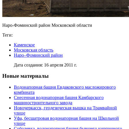
Наро-Фоминский район Московской области
Теги:
Каменское
Московская область
Наро–Фоминский район
Дата создания: 16 апреля 2011 г.
Новые материалы
Водонапорная башня Евдаковского масложирового
комбината
Снесенная водонапорная башня Камбарского
машиностроительного завода
Новочеркасск, геодезическая вышка на Трамвайной
улице
Уфа, бесшатровая водонапорная башня на Школьной
улице
Соболевка, водонапорная башня бывшего кирпичного