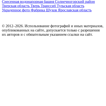
Снесенная водонапорная башня
Солнечногорский район
Тверская область
Тверь
Транссиб
Тульская область
Украденное фото
Фабрика
Шухов
Ярославская область
© 2012–2026. Использование фотографий и иных материалов,
опубликованных на сайте, допускается только с разрешения
их авторов и c обязательным указанием ссылки на сайт.