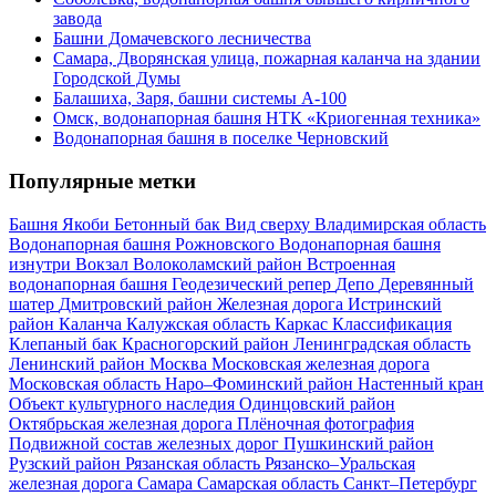
завода
Башни Домачевского лесничества
Самара, Дворянская улица, пожарная каланча на здании
Городской Думы
Балашиха, Заря, башни системы А-100
Омск, водонапорная башня НТК «Криогенная техника»
Водонапорная башня в поселке Черновский
Популярные метки
Башня Якоби
Бетонный бак
Вид сверху
Владимирская область
Водонапорная башня Рожновского
Водонапорная башня
изнутри
Вокзал
Волоколамский район
Встроенная
водонапорная башня
Геодезический репер
Депо
Деревянный
шатер
Дмитровский район
Железная дорога
Истринский
район
Каланча
Калужская область
Каркас
Классификация
Клепаный бак
Красногорский район
Ленинградская область
Ленинский район
Москва
Московская железная дорога
Московская область
Наро–Фоминский район
Настенный кран
Объект культурного наследия
Одинцовский район
Октябрьская железная дорога
Плёночная фотография
Подвижной состав железных дорог
Пушкинский район
Рузский район
Рязанская область
Рязанско–Уральская
железная дорога
Самара
Самарская область
Санкт–Петербург