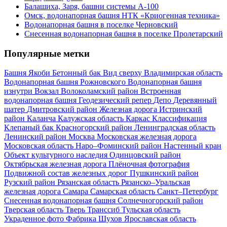
Балашиха, Заря, башни системы А-100
Омск, водонапорная башня НТК «Криогенная техника»
Водонапорная башня в поселке Черновский
Снесенная водонапорная башня в поселке Пролетарский
Популярные метки
Башня Якоби
Бетонный бак
Вид сверху
Владимирская область
Водонапорная башня Рожновского
Водонапорная башня
изнутри
Вокзал
Волоколамский район
Встроенная
водонапорная башня
Геодезический репер
Депо
Деревянный
шатер
Дмитровский район
Железная дорога
Истринский
район
Каланча
Калужская область
Каркас
Классификация
Клепаный бак
Красногорский район
Ленинградская область
Ленинский район
Москва
Московская железная дорога
Московская область
Наро–Фоминский район
Настенный кран
Объект культурного наследия
Одинцовский район
Октябрьская железная дорога
Плёночная фотография
Подвижной состав железных дорог
Пушкинский район
Рузский район
Рязанская область
Рязанско–Уральская
железная дорога
Самара
Самарская область
Санкт–Петербург
Снесенная водонапорная башня
Солнечногорский район
Тверская область
Тверь
Транссиб
Тульская область
Украденное фото
Фабрика
Шухов
Ярославская область