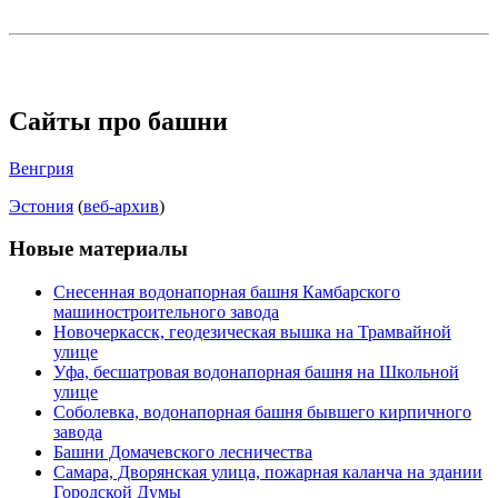
Сайты про башни
Венгрия
Эстония
(
веб-архив
)
Новые материалы
Снесенная водонапорная башня Камбарского
машиностроительного завода
Новочеркасск, геодезическая вышка на Трамвайной
улице
Уфа, бесшатровая водонапорная башня на Школьной
улице
Соболевка, водонапорная башня бывшего кирпичного
завода
Башни Домачевского лесничества
Самара, Дворянская улица, пожарная каланча на здании
Городской Думы