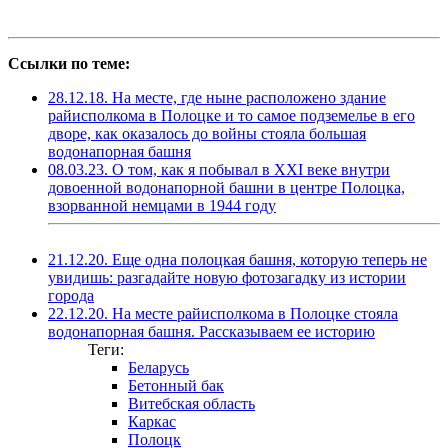
Ссылки по теме:
28.12.18. На месте, где ныне расположено здание
райисполкома в Полоцке и то самое подземелье в его
дворе, как оказалось до войны стояла большая
водонапорная башня
08.03.23. О том, как я побывал в XXI веке внутри
довоенной водонапорной башни в центре Полоцка,
взорванной немцами в 1944 году
21.12.20. Еще одна полоцкая башня, которую теперь не
увидишь: разгадайте новую фотозагадку из истории
города
22.12.20. На месте райисполкома в Полоцке стояла
водонапорная башня. Рассказываем ее историю
Теги:
Беларусь
Бетонный бак
Витебская область
Каркас
Полоцк