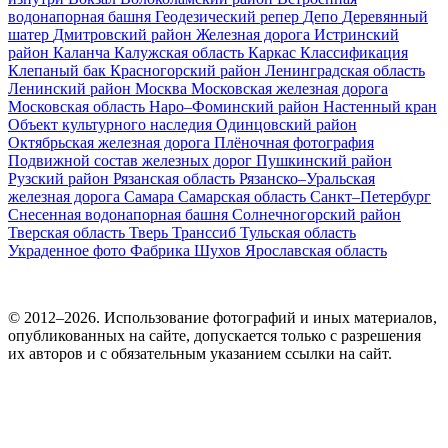
водонапорная башня
Геодезический репер
Депо
Деревянный
шатер
Дмитровский район
Железная дорога
Истринский
район
Каланча
Калужская область
Каркас
Классификация
Клепаный бак
Красногорский район
Ленинградская область
Ленинский район
Москва
Московская железная дорога
Московская область
Наро–Фоминский район
Настенный кран
Объект культурного наследия
Одинцовский район
Октябрьская железная дорога
Плёночная фотография
Подвижной состав железных дорог
Пушкинский район
Рузский район
Рязанская область
Рязанско–Уральская
железная дорога
Самара
Самарская область
Санкт–Петербург
Снесенная водонапорная башня
Солнечногорский район
Тверская область
Тверь
Транссиб
Тульская область
Украденное фото
Фабрика
Шухов
Ярославская область
© 2012–2026. Использование фотографий и иных материалов,
опубликованных на сайте, допускается только с разрешения
их авторов и c обязательным указанием ссылки на сайт.