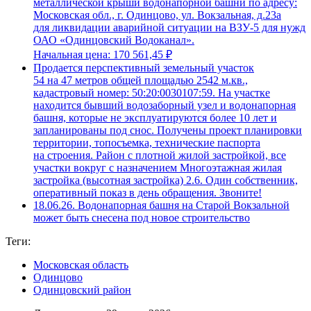
металлической крыши водонапорной башни по адресу:
Московская обл., г. Одинцово, ул. Вокзальная, д.23а
для ликвидации аварийной ситуации на ВЗУ-5 для нужд
ОАО «Одинцовский Водоканал».
Начальная цена: 170 561,45 ₽
Продается перспективный земельный участок
54 нa 47 метров общей площадью 2542 м.кв.,
кадастровый номер: 50:20:0030107:59. На участке
находится бывший водозаборный узел и водонапорная
башня, которые не эксплуатируются более 10 лет и
запланированы под снос. Получены проект планировки
территории, топосъемка, технические паспорта
на строения. Район с плотной жилой застройкой, все
участки вокруг с назначением Многоэтажная жилая
застройка (высотная застройка) 2.6. Один собственник,
оперативный показ в день обращения. Звоните!
18.06.26. Водонапорная башня на Старой Вокзальной
может быть снесена под новое строительство
Теги:
Московская область
Одинцово
Одинцовский район