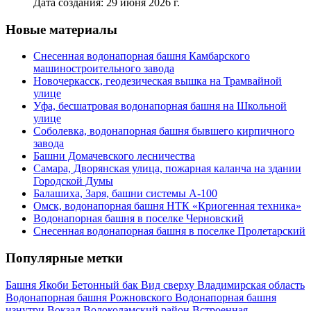
Дата создания: 29 июня 2026 г.
Новые материалы
Снесенная водонапорная башня Камбарского
машиностроительного завода
Новочеркасск, геодезическая вышка на Трамвайной
улице
Уфа, бесшатровая водонапорная башня на Школьной
улице
Соболевка, водонапорная башня бывшего кирпичного
завода
Башни Домачевского лесничества
Самара, Дворянская улица, пожарная каланча на здании
Городской Думы
Балашиха, Заря, башни системы А-100
Омск, водонапорная башня НТК «Криогенная техника»
Водонапорная башня в поселке Черновский
Снесенная водонапорная башня в поселке Пролетарский
Популярные метки
Башня Якоби
Бетонный бак
Вид сверху
Владимирская область
Водонапорная башня Рожновского
Водонапорная башня
изнутри
Вокзал
Волоколамский район
Встроенная