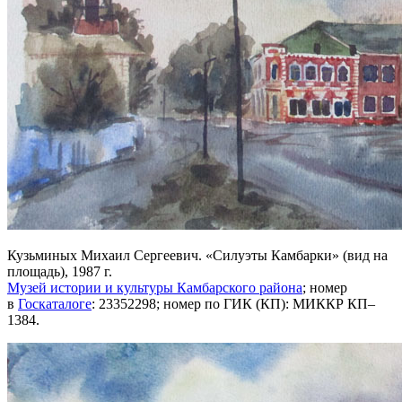
Кузьминых Михаил Сергеевич. «Силуэты Камбарки» (вид на
площадь), 1987 г.
Музей истории и культуры Камбарского района
; номер
в
Госкаталоге
: 23352298; номер по ГИК (КП): МИККР КП–
1384.