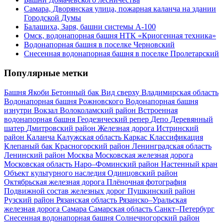
Самара, Дворянская улица, пожарная каланча на здании
Городской Думы
Балашиха, Заря, башни системы А-100
Омск, водонапорная башня НТК «Криогенная техника»
Водонапорная башня в поселке Черновский
Снесенная водонапорная башня в поселке Пролетарский
Популярные метки
Башня Якоби
Бетонный бак
Вид сверху
Владимирская область
Водонапорная башня Рожновского
Водонапорная башня
изнутри
Вокзал
Волоколамский район
Встроенная
водонапорная башня
Геодезический репер
Депо
Деревянный
шатер
Дмитровский район
Железная дорога
Истринский
район
Каланча
Калужская область
Каркас
Классификация
Клепаный бак
Красногорский район
Ленинградская область
Ленинский район
Москва
Московская железная дорога
Московская область
Наро–Фоминский район
Настенный кран
Объект культурного наследия
Одинцовский район
Октябрьская железная дорога
Плёночная фотография
Подвижной состав железных дорог
Пушкинский район
Рузский район
Рязанская область
Рязанско–Уральская
железная дорога
Самара
Самарская область
Санкт–Петербург
Снесенная водонапорная башня
Солнечногорский район