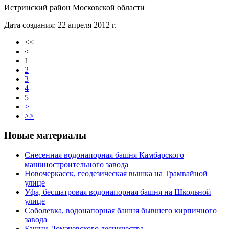
Истринский район Московской области
Дата создания: 22 апреля 2012 г.
<<
<
1
2
3
4
5
>
>>
Новые материалы
Снесенная водонапорная башня Камбарского
машиностроительного завода
Новочеркасск, геодезическая вышка на Трамвайной
улице
Уфа, бесшатровая водонапорная башня на Школьной
улице
Соболевка, водонапорная башня бывшего кирпичного
завода
Башни Домачевского лесничества