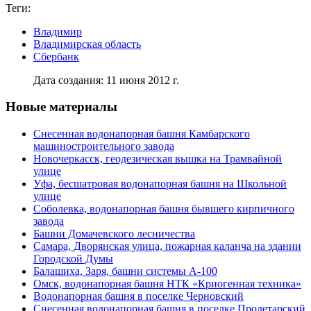
Теги:
Владимир
Владимирская область
Сбербанк
Дата создания: 11 июня 2012 г.
Новые материалы
Снесенная водонапорная башня Камбарского
машиностроительного завода
Новочеркасск, геодезическая вышка на Трамвайной
улице
Уфа, бесшатровая водонапорная башня на Школьной
улице
Соболевка, водонапорная башня бывшего кирпичного
завода
Башни Домачевского лесничества
Самара, Дворянская улица, пожарная каланча на здании
Городской Думы
Балашиха, Заря, башни системы А-100
Омск, водонапорная башня НТК «Криогенная техника»
Водонапорная башня в поселке Черновский
Снесенная водонапорная башня в поселке Пролетарский