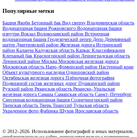
Популярные метки
Башня Якоби
Бетонный бак
Вид сверху
Владимирская область
Водонапорная башня Рожновского
Водонапорная башня
изнутри
Вокзал
Волоколамский район
Встроенная
водонапорная башня
Геодезический репер
Депо
Деревянный
шатер
Дмитровский район
Железная дорога
Истринский
район
Каланча
Калужская область
Каркас
Классификация
Клепаный бак
Красногорский район
Ленинградская область
Ленинский район
Москва
Московская железная дорога
Московская область
Наро–Фоминский район
Настенный кран
Объект культурного наследия
Одинцовский район
Октябрьская железная дорога
Плёночная фотография
Подвижной состав железных дорог
Пушкинский район
Рузский район
Рязанская область
Рязанско–Уральская
железная дорога
Самара
Самарская область
Санкт–Петербург
Снесенная водонапорная башня
Солнечногорский район
Тверская область
Тверь
Транссиб
Тульская область
Украденное фото
Фабрика
Шухов
Ярославская область
© 2012–2026. Использование фотографий и иных материалов,
опубликованных на сайте, допускается только с разрешения