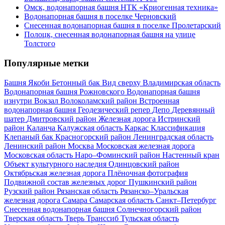
Омск, водонапорная башня НТК «Криогенная техника»
Водонапорная башня в поселке Черновский
Снесенная водонапорная башня в поселке Пролетарский
Полоцк, снесенная водонапорная башня на улице
Толстого
Популярные метки
Башня Якоби
Бетонный бак
Вид сверху
Владимирская область
Водонапорная башня Рожновского
Водонапорная башня
изнутри
Вокзал
Волоколамский район
Встроенная
водонапорная башня
Геодезический репер
Депо
Деревянный
шатер
Дмитровский район
Железная дорога
Истринский
район
Каланча
Калужская область
Каркас
Классификация
Клепаный бак
Красногорский район
Ленинградская область
Ленинский район
Москва
Московская железная дорога
Московская область
Наро–Фоминский район
Настенный кран
Объект культурного наследия
Одинцовский район
Октябрьская железная дорога
Плёночная фотография
Подвижной состав железных дорог
Пушкинский район
Рузский район
Рязанская область
Рязанско–Уральская
железная дорога
Самара
Самарская область
Санкт–Петербург
Снесенная водонапорная башня
Солнечногорский район
Тверская область
Тверь
Транссиб
Тульская область