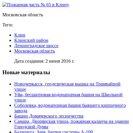
Московская область
Теги:
Клин
Клинский район
Ленинградское шоссе
Московская область
Дата создания: 2 июня 2016 г.
Новые материалы
Новочеркасск, геодезическая вышка на Трамвайной
улице
Уфа, бесшатровая водонапорная башня на Школьной
улице
Соболевка, водонапорная башня бывшего кирпичного
завода
Башни Домачевского лесничества
Самара, Дворянская улица, пожарная каланча на здании
Городской Думы
Балашиха, Заря, башни системы А-100