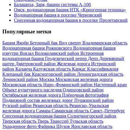
Балашиха, Заря, башни системы А-100
Омск, водонапорная башня НТК «Криогенная техника»
Водонапорная башня в поселке Черновский
Снесенная водонапорная башня в поселке Пролетарский
Популярные метки
Башня Якоби
Бетонный бак
Вид сверху
Владимирская область
Водонапорная башня Рожновского
Водонапорная башня
изнутри
Вокзал
Волоколамский район
Встроенная
водонапорная башня
Геодезический репер
Депо
Деревянный
шатер
Дмитровский район
Железная дорога
Истринский
район
Каланча
Калужская область
Каркас
Классификация
Клепаный бак
Красногорский район
Ленинградская область
Ленинский район
Москва
Московская железная дорога
Московская область
Наро–Фоминский район
Настенный кран
Объект культурного наследия
Одинцовский район
Октябрьская железная дорога
Плёночная фотография
Подвижной состав железных дорог
Пушкинский район
Рузский район
Рязанская область
Рязанско–Уральская
железная дорога
Самара
Самарская область
Санкт–Петербург
Снесенная водонапорная башня
Солнечногорский район
Тверская область
Тверь
Транссиб
Тульская область
Украденное фото
Фабрика
Шухов
Ярославская область