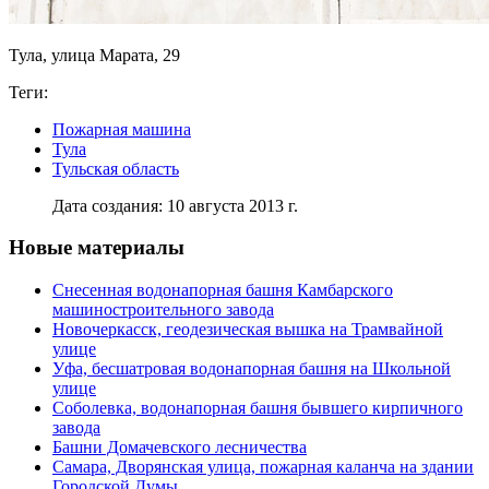
Тула, улица Марата, 29
Теги:
Пожарная машина
Тула
Тульская область
Дата создания: 10 августа 2013 г.
Новые материалы
Снесенная водонапорная башня Камбарского
машиностроительного завода
Новочеркасск, геодезическая вышка на Трамвайной
улице
Уфа, бесшатровая водонапорная башня на Школьной
улице
Соболевка, водонапорная башня бывшего кирпичного
завода
Башни Домачевского лесничества
Самара, Дворянская улица, пожарная каланча на здании
Городской Думы