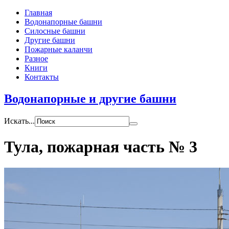
Главная
Водонапорные башни
Силосные башни
Другие башни
Пожарные каланчи
Разное
Книги
Контакты
Водонапорные и другие башни
Искать...
Тула, пожарная часть № 3