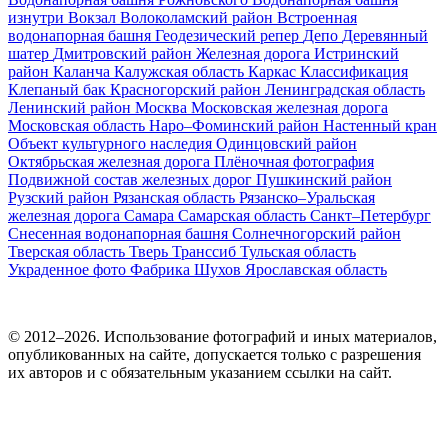
изнутри
Вокзал
Волоколамский район
Встроенная
водонапорная башня
Геодезический репер
Депо
Деревянный
шатер
Дмитровский район
Железная дорога
Истринский
район
Каланча
Калужская область
Каркас
Классификация
Клепаный бак
Красногорский район
Ленинградская область
Ленинский район
Москва
Московская железная дорога
Московская область
Наро–Фоминский район
Настенный кран
Объект культурного наследия
Одинцовский район
Октябрьская железная дорога
Плёночная фотография
Подвижной состав железных дорог
Пушкинский район
Рузский район
Рязанская область
Рязанско–Уральская
железная дорога
Самара
Самарская область
Санкт–Петербург
Снесенная водонапорная башня
Солнечногорский район
Тверская область
Тверь
Транссиб
Тульская область
Украденное фото
Фабрика
Шухов
Ярославская область
© 2012–2026. Использование фотографий и иных материалов,
опубликованных на сайте, допускается только с разрешения
их авторов и c обязательным указанием ссылки на сайт.