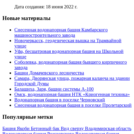
Дата создания: 18 июня 2022 г.
Новые материалы
Снесенная водонапорная башня Камбарского
машиностроительного завода
Новочеркасск, геодезическая вышка на Трамвайной
улице
Уфа, бесшатровая водонапорная башня на Школьной
улице
Соболевка, водонапорная башня бывшего кирпичного
завода
Башни Домачевского лесничества
Самара, Дворянская улица, пожарная каланча на здании
Городской Думы
Балашиха, Заря, башни системы А-100
Омск, водонапорная башня НТК «Криогенная техника»
Водонапорная башня в поселке Черновский
Снесенная водонапорная башня в поселке Пролетарский
Популярные метки
Башня Якоби
Бетонный бак
Вид сверху
Владимирская область
Водонапорная башня Рожновского
Водонапорная башня