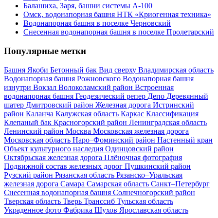
Балашиха, Заря, башни системы А-100
Омск, водонапорная башня НТК «Криогенная техника»
Водонапорная башня в поселке Черновский
Снесенная водонапорная башня в поселке Пролетарский
Популярные метки
Башня Якоби
Бетонный бак
Вид сверху
Владимирская область
Водонапорная башня Рожновского
Водонапорная башня
изнутри
Вокзал
Волоколамский район
Встроенная
водонапорная башня
Геодезический репер
Депо
Деревянный
шатер
Дмитровский район
Железная дорога
Истринский
район
Каланча
Калужская область
Каркас
Классификация
Клепаный бак
Красногорский район
Ленинградская область
Ленинский район
Москва
Московская железная дорога
Московская область
Наро–Фоминский район
Настенный кран
Объект культурного наследия
Одинцовский район
Октябрьская железная дорога
Плёночная фотография
Подвижной состав железных дорог
Пушкинский район
Рузский район
Рязанская область
Рязанско–Уральская
железная дорога
Самара
Самарская область
Санкт–Петербург
Снесенная водонапорная башня
Солнечногорский район
Тверская область
Тверь
Транссиб
Тульская область
Украденное фото
Фабрика
Шухов
Ярославская область