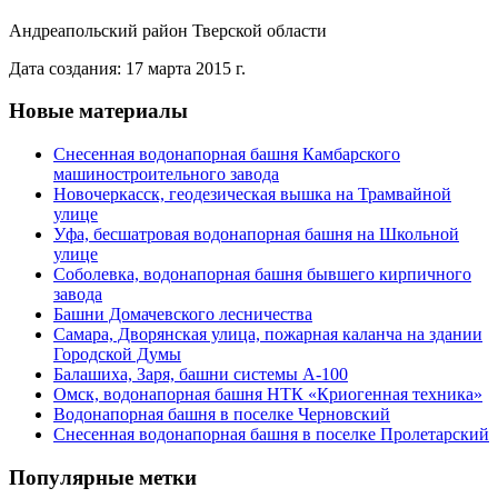
Андреапольский район Тверской области
Дата создания: 17 марта 2015 г.
Новые материалы
Снесенная водонапорная башня Камбарского
машиностроительного завода
Новочеркасск, геодезическая вышка на Трамвайной
улице
Уфа, бесшатровая водонапорная башня на Школьной
улице
Соболевка, водонапорная башня бывшего кирпичного
завода
Башни Домачевского лесничества
Самара, Дворянская улица, пожарная каланча на здании
Городской Думы
Балашиха, Заря, башни системы А-100
Омск, водонапорная башня НТК «Криогенная техника»
Водонапорная башня в поселке Черновский
Снесенная водонапорная башня в поселке Пролетарский
Популярные метки