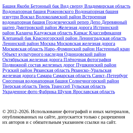
Башня Якоби
Бетонный бак
Вид сверху
Владимирская область
Водонапорная башня Рожновского
Водонапорная башня
изнутри
Вокзал
Волоколамский район
Встроенная
водонапорная башня
Геодезический репер
Депо
Деревянный
шатер
Дмитровский район
Железная дорога
Истринский
район
Каланча
Калужская область
Каркас
Классификация
Клепаный бак
Красногорский район
Ленинградская область
Ленинский район
Москва
Московская железная дорога
Московская область
Наро–Фоминский район
Настенный кран
Объект культурного наследия
Одинцовский район
Октябрьская железная дорога
Плёночная фотография
Подвижной состав железных дорог
Пушкинский район
Рузский район
Рязанская область
Рязанско–Уральская
железная дорога
Самара
Самарская область
Санкт–Петербург
Снесенная водонапорная башня
Солнечногорский район
Тверская область
Тверь
Транссиб
Тульская область
Украденное фото
Фабрика
Шухов
Ярославская область
© 2012–2026. Использование фотографий и иных материалов,
опубликованных на сайте, допускается только с разрешения
их авторов и c обязательным указанием ссылки на сайт.