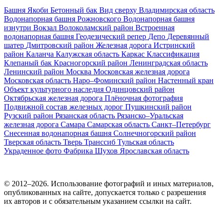
Башня Якоби
Бетонный бак
Вид сверху
Владимирская область
Водонапорная башня Рожновского
Водонапорная башня
изнутри
Вокзал
Волоколамский район
Встроенная
водонапорная башня
Геодезический репер
Депо
Деревянный
шатер
Дмитровский район
Железная дорога
Истринский
район
Каланча
Калужская область
Каркас
Классификация
Клепаный бак
Красногорский район
Ленинградская область
Ленинский район
Москва
Московская железная дорога
Московская область
Наро–Фоминский район
Настенный кран
Объект культурного наследия
Одинцовский район
Октябрьская железная дорога
Плёночная фотография
Подвижной состав железных дорог
Пушкинский район
Рузский район
Рязанская область
Рязанско–Уральская
железная дорога
Самара
Самарская область
Санкт–Петербург
Снесенная водонапорная башня
Солнечногорский район
Тверская область
Тверь
Транссиб
Тульская область
Украденное фото
Фабрика
Шухов
Ярославская область
© 2012–2026. Использование фотографий и иных материалов,
опубликованных на сайте, допускается только с разрешения
их авторов и c обязательным указанием ссылки на сайт.