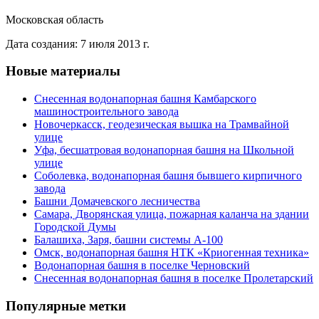
Московская область
Дата создания: 7 июля 2013 г.
Новые материалы
Снесенная водонапорная башня Камбарского
машиностроительного завода
Новочеркасск, геодезическая вышка на Трамвайной
улице
Уфа, бесшатровая водонапорная башня на Школьной
улице
Соболевка, водонапорная башня бывшего кирпичного
завода
Башни Домачевского лесничества
Самара, Дворянская улица, пожарная каланча на здании
Городской Думы
Балашиха, Заря, башни системы А-100
Омск, водонапорная башня НТК «Криогенная техника»
Водонапорная башня в поселке Черновский
Снесенная водонапорная башня в поселке Пролетарский
Популярные метки