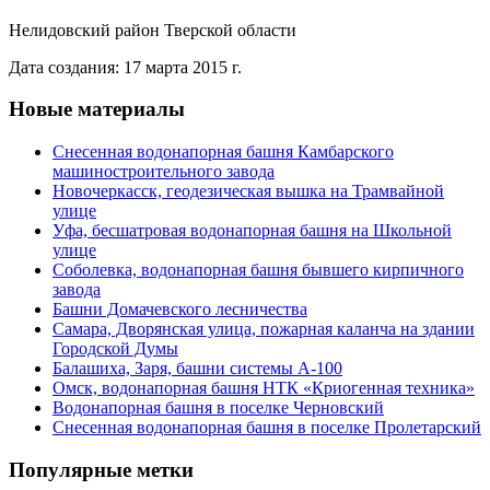
Нелидовский район Тверской области
Дата создания: 17 марта 2015 г.
Новые материалы
Снесенная водонапорная башня Камбарского
машиностроительного завода
Новочеркасск, геодезическая вышка на Трамвайной
улице
Уфа, бесшатровая водонапорная башня на Школьной
улице
Соболевка, водонапорная башня бывшего кирпичного
завода
Башни Домачевского лесничества
Самара, Дворянская улица, пожарная каланча на здании
Городской Думы
Балашиха, Заря, башни системы А-100
Омск, водонапорная башня НТК «Криогенная техника»
Водонапорная башня в поселке Черновский
Снесенная водонапорная башня в поселке Пролетарский
Популярные метки