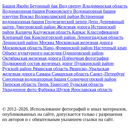
Башня Якоби
Бетонный бак
Вид сверху
Владимирская область
Водонапорная башня Рожновского
Водонапорная башня
изнутри
Вокзал
Волоколамский район
Встроенная
водонапорная башня
Геодезический репер
Депо
Деревянный
шатер
Дмитровский район
Железная дорога
Истринский
район
Каланча
Калужская область
Каркас
Классификация
Клепаный бак
Красногорский район
Ленинградская область
Ленинский район
Москва
Московская железная дорога
Московская область
Наро–Фоминский район
Настенный кран
Объект культурного наследия
Одинцовский район
Октябрьская железная дорога
Плёночная фотография
Подвижной состав железных дорог
Пушкинский район
Рузский район
Рязанская область
Рязанско–Уральская
железная дорога
Самара
Самарская область
Санкт–Петербург
Снесенная водонапорная башня
Солнечногорский район
Тверская область
Тверь
Транссиб
Тульская область
Украденное фото
Фабрика
Шухов
Ярославская область
© 2012–2026. Использование фотографий и иных материалов,
опубликованных на сайте, допускается только с разрешения
их авторов и c обязательным указанием ссылки на сайт.