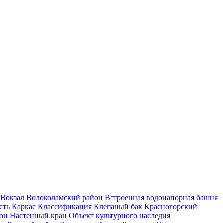
и
Вокзал
Волоколамский район
Встроенная водонапорная башня
асть
Каркас
Классификация
Клепаный бак
Красногорский
йон
Настенный кран
Объект культурного наследия