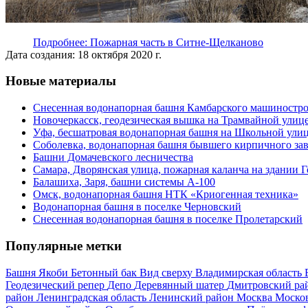
Подробнее: Пожарная часть в Ситне-Щелканово
Дата создания: 18 октября 2020 г.
Новые материалы
Снесенная водонапорная башня Камбарского машиностро
Новочеркасск, геодезическая вышка на Трамвайной улиц
Уфа, бесшатровая водонапорная башня на Школьной ули
Соболевка, водонапорная башня бывшего кирпичного за
Башни Домачевского лесничества
Самара, Дворянская улица, пожарная каланча на здании 
Балашиха, Заря, башни системы А-100
Омск, водонапорная башня НТК «Криогенная техника»
Водонапорная башня в поселке Черновский
Снесенная водонапорная башня в поселке Пролетарский
Популярные метки
Башня Якоби
Бетонный бак
Вид сверху
Владимирская область
Геодезический репер
Депо
Деревянный шатер
Дмитровский ра
район
Ленинградская область
Ленинский район
Москва
Москов