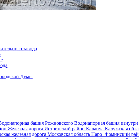
ительного завода
е
це
вода
Городской Думы
Водонапорная башня Рожновского
Водонапорная башня изнутр
йон
Железная дорога
Истринский район
Каланча
Калужская обл
ская железная дорога
Московская область
Наро–Фоминский ра