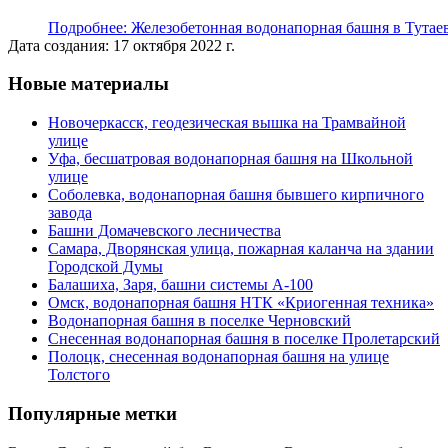
Подробнее: Железобетонная водонапорная башня в Тутае
Дата создания: 17 октября 2022 г.
Новые материалы
Новочеркасск, геодезическая вышка на Трамвайной
улице
Уфа, бесшатровая водонапорная башня на Школьной
улице
Соболевка, водонапорная башня бывшего кирпичного
завода
Башни Домачевского лесничества
Самара, Дворянская улица, пожарная каланча на здании
Городской Думы
Балашиха, Заря, башни системы А-100
Омск, водонапорная башня НТК «Криогенная техника»
Водонапорная башня в поселке Черновский
Снесенная водонапорная башня в поселке Пролетарский
Полоцк, снесенная водонапорная башня на улице
Толстого
Популярные метки