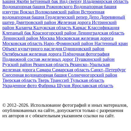
Башня Якоби
Бетонный бак
Вид сверху
Владимирская область
Водонапорная башня Рожновского
Водонапорная башня
изнутри
Вокзал
Волоколамский район
Встроенная
водонапорная башня
Геодезический репер
Депо
Деревянный
шатер
Дмитровский район
Железная дорога
Истринский
район
Каланча
Калужская область
Каркас
Классификация
Клепаный бак
Красногорский район
Ленинградская область
Ленинский район
Москва
Московская железная дорога
Московская область
Наро–Фоминский район
Настенный кран
Объект культурного наследия
Одинцовский район
Октябрьская железная дорога
Плёночная фотография
Подвижной состав железных дорог
Пушкинский район
Рузский район
Рязанская область
Рязанско–Уральская
железная дорога
Самара
Самарская область
Санкт–Петербург
Снесенная водонапорная башня
Солнечногорский район
Тверская область
Тверь
Транссиб
Тульская область
Украденное фото
Фабрика
Шухов
Ярославская область
© 2012–2026. Использование фотографий и иных материалов,
опубликованных на сайте, допускается только с разрешения
их авторов и c обязательным указанием ссылки на сайт.