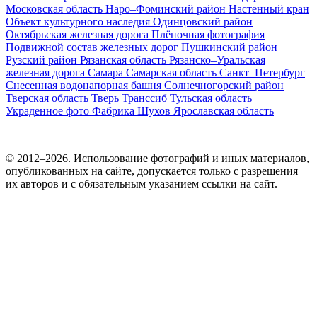
Московская область
Наро–Фоминский район
Настенный кран
Объект культурного наследия
Одинцовский район
Октябрьская железная дорога
Плёночная фотография
Подвижной состав железных дорог
Пушкинский район
Рузский район
Рязанская область
Рязанско–Уральская
железная дорога
Самара
Самарская область
Санкт–Петербург
Снесенная водонапорная башня
Солнечногорский район
Тверская область
Тверь
Транссиб
Тульская область
Украденное фото
Фабрика
Шухов
Ярославская область
© 2012–2026. Использование фотографий и иных материалов,
опубликованных на сайте, допускается только с разрешения
их авторов и c обязательным указанием ссылки на сайт.