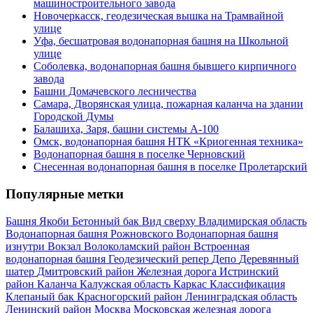
машиностроительного завода
Новочеркасск, геодезическая вышка на Трамвайной
улице
Уфа, бесшатровая водонапорная башня на Школьной
улице
Соболевка, водонапорная башня бывшего кирпичного
завода
Башни Домачевского лесничества
Самара, Дворянская улица, пожарная каланча на здании
Городской Думы
Балашиха, Заря, башни системы А-100
Омск, водонапорная башня НТК «Криогенная техника»
Водонапорная башня в поселке Черновский
Снесенная водонапорная башня в поселке Пролетарский
Популярные метки
Башня Якоби
Бетонный бак
Вид сверху
Владимирская область
Водонапорная башня Рожновского
Водонапорная башня
изнутри
Вокзал
Волоколамский район
Встроенная
водонапорная башня
Геодезический репер
Депо
Деревянный
шатер
Дмитровский район
Железная дорога
Истринский
район
Каланча
Калужская область
Каркас
Классификация
Клепаный бак
Красногорский район
Ленинградская область
Ленинский район
Москва
Московская железная дорога