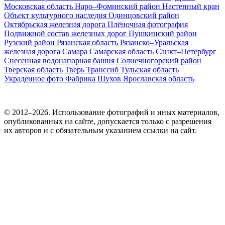
Московская область
Наро–Фоминский район
Настенный кран
Объект культурного наследия
Одинцовский район
Октябрьская железная дорога
Плёночная фотография
Подвижной состав железных дорог
Пушкинский район
Рузский район
Рязанская область
Рязанско–Уральская
железная дорога
Самара
Самарская область
Санкт–Петербург
Снесенная водонапорная башня
Солнечногорский район
Тверская область
Тверь
Транссиб
Тульская область
Украденное фото
Фабрика
Шухов
Ярославская область
© 2012–2026. Использование фотографий и иных материалов,
опубликованных на сайте, допускается только с разрешения
их авторов и c обязательным указанием ссылки на сайт.