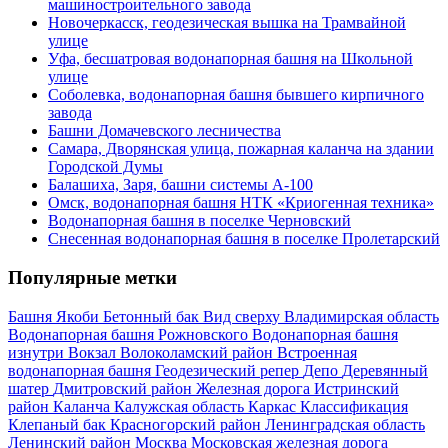
машиностроительного завода
Новочеркасск, геодезическая вышка на Трамвайной
улице
Уфа, бесшатровая водонапорная башня на Школьной
улице
Соболевка, водонапорная башня бывшего кирпичного
завода
Башни Домачевского лесничества
Самара, Дворянская улица, пожарная каланча на здании
Городской Думы
Балашиха, Заря, башни системы А-100
Омск, водонапорная башня НТК «Криогенная техника»
Водонапорная башня в поселке Черновский
Снесенная водонапорная башня в поселке Пролетарский
Популярные метки
Башня Якоби
Бетонный бак
Вид сверху
Владимирская область
Водонапорная башня Рожновского
Водонапорная башня
изнутри
Вокзал
Волоколамский район
Встроенная
водонапорная башня
Геодезический репер
Депо
Деревянный
шатер
Дмитровский район
Железная дорога
Истринский
район
Каланча
Калужская область
Каркас
Классификация
Клепаный бак
Красногорский район
Ленинградская область
Ленинский район
Москва
Московская железная дорога