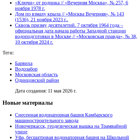
«Ключи» от родника // «Вечерняя Москва», № 257, 6
ноября 1978 г.
Дом по взмаху крыла // «Москва Вечерняя», № 143
(1536), 21 ноября 2023 г..
Сквозь призму десятилетий. 7 октября 1964 года –
официальная дата начала работы Западной станции
водоподготовки в Москве // «Московская правда», № 38,
10 октября 2024 г.
Теги:
Барвиха
Водозабор
Московская область
Одинцовский район
Дата создания: 11 мая 2026 г.
Новые материалы
Снесенная водонапорная башня Камбарского
машиностроительного завода
Новочеркасск, геодезическая вышка на Трамвайной
улице
Уфа, бесшатровая водонапорная башня на Школьной