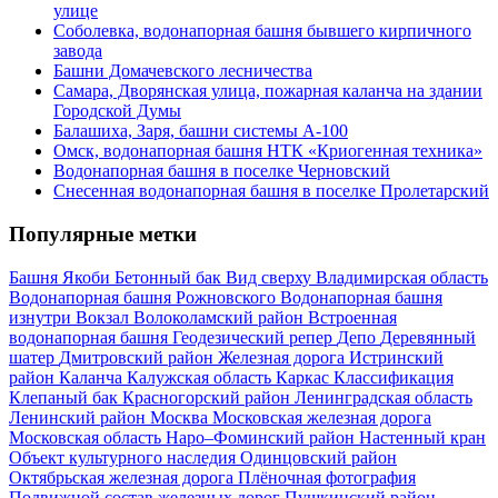
улице
Соболевка, водонапорная башня бывшего кирпичного
завода
Башни Домачевского лесничества
Самара, Дворянская улица, пожарная каланча на здании
Городской Думы
Балашиха, Заря, башни системы А-100
Омск, водонапорная башня НТК «Криогенная техника»
Водонапорная башня в поселке Черновский
Снесенная водонапорная башня в поселке Пролетарский
Популярные метки
Башня Якоби
Бетонный бак
Вид сверху
Владимирская область
Водонапорная башня Рожновского
Водонапорная башня
изнутри
Вокзал
Волоколамский район
Встроенная
водонапорная башня
Геодезический репер
Депо
Деревянный
шатер
Дмитровский район
Железная дорога
Истринский
район
Каланча
Калужская область
Каркас
Классификация
Клепаный бак
Красногорский район
Ленинградская область
Ленинский район
Москва
Московская железная дорога
Московская область
Наро–Фоминский район
Настенный кран
Объект культурного наследия
Одинцовский район
Октябрьская железная дорога
Плёночная фотография
Подвижной состав железных дорог
Пушкинский район