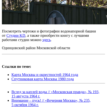
Посмотреть чертежи и фотографии водонапорной башни
от
Студии KD
, а также приобрести книгу с лучшими
работами студии можно
здесь
.
Одинцовский район Московской области
Ссылки по теме:
Карта Москвы и окрестностей 1964 года
Спутниковая карта Москвы 1980 года
Вслед за каплей воды // «Московская правда», № 193,
15 августа 1964 г.
Внимание – пуск! // «Вечерняя Москва», № 235,
5 октября 1964 г.