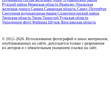
Рузский район
Рязанская область
Рязанско–Уральская
железная дорога
Самара
Самарская область
Санкт–Петербург
Снесенная водонапорная башня
Солнечногорский район
Тверская область
Тверь
Транссиб
Тульская область
Украденное фото
Фабрика
Шухов
Ярославская область
© 2012–2026. Использование фотографий и иных материалов,
опубликованных на сайте, допускается только с разрешения
их авторов и c обязательным указанием ссылки на сайт.