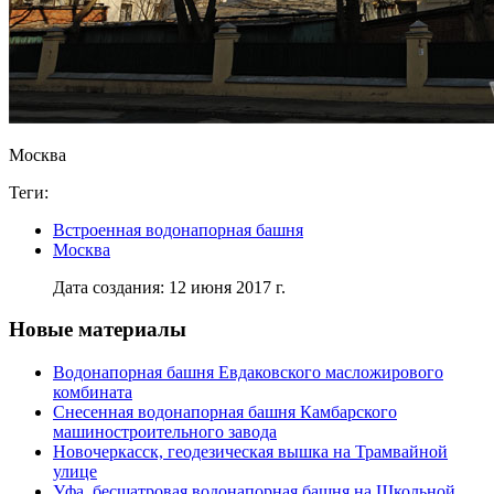
Москва
Теги:
Встроенная водонапорная башня
Москва
Дата создания: 12 июня 2017 г.
Новые материалы
Водонапорная башня Евдаковского масложирового
комбината
Снесенная водонапорная башня Камбарского
машиностроительного завода
Новочеркасск, геодезическая вышка на Трамвайной
улице
Уфа, бесшатровая водонапорная башня на Школьной