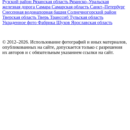
Рузский район
Рязанская область
Рязанско–Уральская
железная дорога
Самара
Самарская область
Санкт–Петербург
Снесенная водонапорная башня
Солнечногорский район
Тверская область
Тверь
Транссиб
Тульская область
Украденное фото
Фабрика
Шухов
Ярославская область
© 2012–2026. Использование фотографий и иных материалов,
опубликованных на сайте, допускается только с разрешения
их авторов и c обязательным указанием ссылки на сайт.