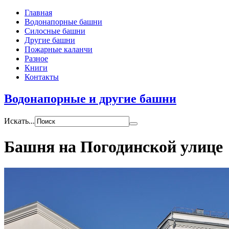
Главная
Водонапорные башни
Силосные башни
Другие башни
Пожарные каланчи
Разное
Книги
Контакты
Водонапорные и другие башни
Искать...
Башня на Погодинской улице