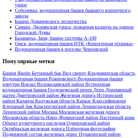
улице
Соболевка, водонапорная башня бывшего кирпичного
завода
Башни Домачевского лесничества
Самара, Дворянская улица, пожарная каланча на здании
Городской Думы
Балашиха, Заря, башни системы А-100
Омск, водонапорная башня НТК «Криогенная техника»
Водонапорная башня в поселке Черновский
Популярные метки
Башня Якоби
Бетонный бак
Вид сверху
Владимирская область
Водонапорная башня Рожновского
Водонапорная башня
изнутри
Вокзал
Волоколамский район
Встроенная
водонапорная башня
Геодезический репер
Депо
Деревянный
шатер
Дмитровский район
Железная дорога
Истринский
район
Каланча
Калужская область
Каркас
Классификация
Клепаный бак
Красногорский район
Ленинградская область
Ленинский район
Москва
Московская железная дорога
Московская область
Наро–Фоминский район
Настенный кран
Объект культурного наследия
Одинцовский район
Октябрьская железная дорога
Плёночная фотография
Подвижной состав железных дорог
Пушкинский район