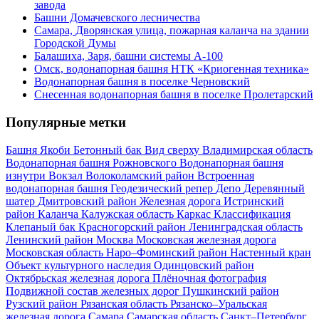
завода
Башни Домачевского лесничества
Самара, Дворянская улица, пожарная каланча на здании
Городской Думы
Балашиха, Заря, башни системы А-100
Омск, водонапорная башня НТК «Криогенная техника»
Водонапорная башня в поселке Черновский
Снесенная водонапорная башня в поселке Пролетарский
Популярные метки
Башня Якоби
Бетонный бак
Вид сверху
Владимирская область
Водонапорная башня Рожновского
Водонапорная башня
изнутри
Вокзал
Волоколамский район
Встроенная
водонапорная башня
Геодезический репер
Депо
Деревянный
шатер
Дмитровский район
Железная дорога
Истринский
район
Каланча
Калужская область
Каркас
Классификация
Клепаный бак
Красногорский район
Ленинградская область
Ленинский район
Москва
Московская железная дорога
Московская область
Наро–Фоминский район
Настенный кран
Объект культурного наследия
Одинцовский район
Октябрьская железная дорога
Плёночная фотография
Подвижной состав железных дорог
Пушкинский район
Рузский район
Рязанская область
Рязанско–Уральская
железная дорога
Самара
Самарская область
Санкт–Петербург