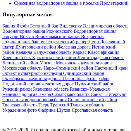
Снесенная водонапорная башня в поселке Пролетарский
Популярные метки
Башня Якоби
Бетонный бак
Вид сверху
Владимирская область
Водонапорная башня Рожновского
Водонапорная башня
изнутри
Вокзал
Волоколамский район
Встроенная
водонапорная башня
Геодезический репер
Депо
Деревянный
шатер
Дмитровский район
Железная дорога
Истринский
район
Каланча
Калужская область
Каркас
Классификация
Клепаный бак
Красногорский район
Ленинградская область
Ленинский район
Москва
Московская железная дорога
Московская область
Наро–Фоминский район
Настенный кран
Объект культурного наследия
Одинцовский район
Октябрьская железная дорога
Плёночная фотография
Подвижной состав железных дорог
Пушкинский район
Рузский район
Рязанская область
Рязанско–Уральская
железная дорога
Самара
Самарская область
Санкт–Петербург
Снесенная водонапорная башня
Солнечногорский район
Тверская область
Тверь
Транссиб
Тульская область
Украденное фото
Фабрика
Шухов
Ярославская область
© 2012–2026. Использование фотографий и иных материалов,