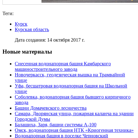
Теги:
Курск
Курская область
Дата создания: 14 октября 2017 г.
Новые материалы
Снесенная водонапорная башня Камбарского
машиностроительного завода
Новочеркасск, геодезическая вышка на Трамвайной
улице
Уфа, бесшатровая водонапорная башня на Школьной
улице
Соболевка, водонапорная башня бывшего кирпичного
завода
Башни Домачевского лесничества
Самара, Дворянская улица, пожарная каланча на здании
Городской Думы
Балашиха, Заря, башни системы А-100
Омск, водонапорная башня НТК «Криогенная техника»
Водонапорная башня в поселке Черновский