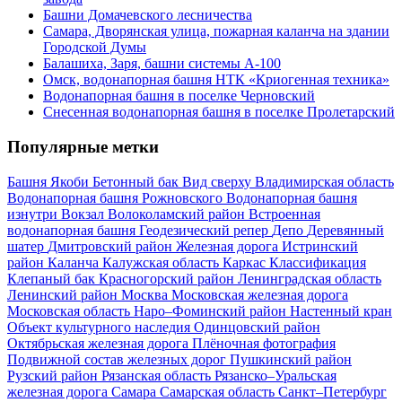
Башни Домачевского лесничества
Самара, Дворянская улица, пожарная каланча на здании
Городской Думы
Балашиха, Заря, башни системы А-100
Омск, водонапорная башня НТК «Криогенная техника»
Водонапорная башня в поселке Черновский
Снесенная водонапорная башня в поселке Пролетарский
Популярные метки
Башня Якоби
Бетонный бак
Вид сверху
Владимирская область
Водонапорная башня Рожновского
Водонапорная башня
изнутри
Вокзал
Волоколамский район
Встроенная
водонапорная башня
Геодезический репер
Депо
Деревянный
шатер
Дмитровский район
Железная дорога
Истринский
район
Каланча
Калужская область
Каркас
Классификация
Клепаный бак
Красногорский район
Ленинградская область
Ленинский район
Москва
Московская железная дорога
Московская область
Наро–Фоминский район
Настенный кран
Объект культурного наследия
Одинцовский район
Октябрьская железная дорога
Плёночная фотография
Подвижной состав железных дорог
Пушкинский район
Рузский район
Рязанская область
Рязанско–Уральская
железная дорога
Самара
Самарская область
Санкт–Петербург