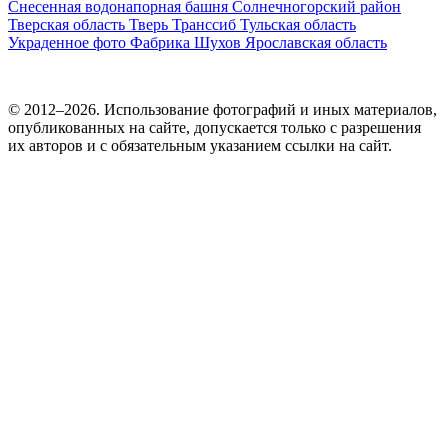
Снесенная водонапорная башня
Солнечногорский район
Тверская область
Тверь
Транссиб
Тульская область
Украденное фото
Фабрика
Шухов
Ярославская область
© 2012–2026. Использование фотографий и иных материалов,
опубликованных на сайте, допускается только с разрешения
их авторов и c обязательным указанием ссылки на сайт.