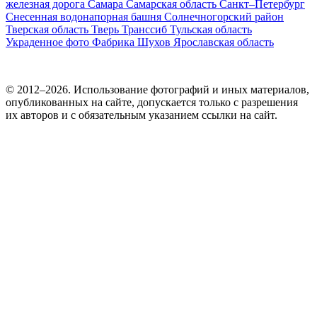
железная дорога
Самара
Самарская область
Санкт–Петербург
Снесенная водонапорная башня
Солнечногорский район
Тверская область
Тверь
Транссиб
Тульская область
Украденное фото
Фабрика
Шухов
Ярославская область
© 2012–2026. Использование фотографий и иных материалов,
опубликованных на сайте, допускается только с разрешения
их авторов и c обязательным указанием ссылки на сайт.