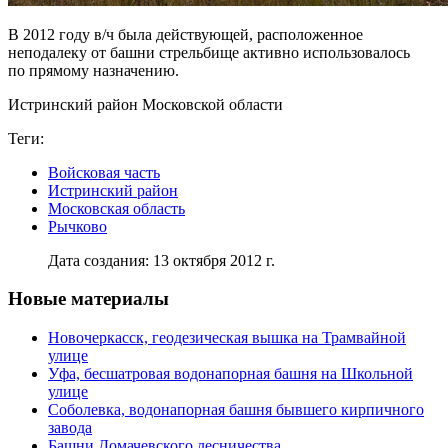
В 2012 году в/ч была действующей, расположенное
неподалеку от башни стрельбище активно использовалось
по прямому назначению.
Истринский район Московской области
Теги:
Войсковая часть
Истринский район
Московская область
Рычково
Дата создания: 13 октября 2012 г.
Новые материалы
Новочеркасск, геодезическая вышка на Трамвайной
улице
Уфа, бесшатровая водонапорная башня на Школьной
улице
Соболевка, водонапорная башня бывшего кирпичного
завода
Башни Домачевского лесничества