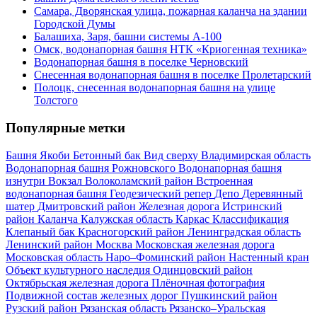
Самара, Дворянская улица, пожарная каланча на здании
Городской Думы
Балашиха, Заря, башни системы А-100
Омск, водонапорная башня НТК «Криогенная техника»
Водонапорная башня в поселке Черновский
Снесенная водонапорная башня в поселке Пролетарский
Полоцк, снесенная водонапорная башня на улице
Толстого
Популярные метки
Башня Якоби
Бетонный бак
Вид сверху
Владимирская область
Водонапорная башня Рожновского
Водонапорная башня
изнутри
Вокзал
Волоколамский район
Встроенная
водонапорная башня
Геодезический репер
Депо
Деревянный
шатер
Дмитровский район
Железная дорога
Истринский
район
Каланча
Калужская область
Каркас
Классификация
Клепаный бак
Красногорский район
Ленинградская область
Ленинский район
Москва
Московская железная дорога
Московская область
Наро–Фоминский район
Настенный кран
Объект культурного наследия
Одинцовский район
Октябрьская железная дорога
Плёночная фотография
Подвижной состав железных дорог
Пушкинский район
Рузский район
Рязанская область
Рязанско–Уральская