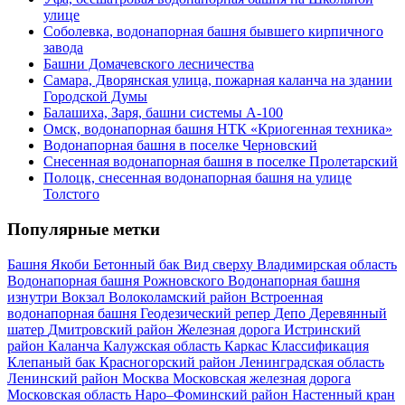
улице
Соболевка, водонапорная башня бывшего кирпичного
завода
Башни Домачевского лесничества
Самара, Дворянская улица, пожарная каланча на здании
Городской Думы
Балашиха, Заря, башни системы А-100
Омск, водонапорная башня НТК «Криогенная техника»
Водонапорная башня в поселке Черновский
Снесенная водонапорная башня в поселке Пролетарский
Полоцк, снесенная водонапорная башня на улице
Толстого
Популярные метки
Башня Якоби
Бетонный бак
Вид сверху
Владимирская область
Водонапорная башня Рожновского
Водонапорная башня
изнутри
Вокзал
Волоколамский район
Встроенная
водонапорная башня
Геодезический репер
Депо
Деревянный
шатер
Дмитровский район
Железная дорога
Истринский
район
Каланча
Калужская область
Каркас
Классификация
Клепаный бак
Красногорский район
Ленинградская область
Ленинский район
Москва
Московская железная дорога
Московская область
Наро–Фоминский район
Настенный кран