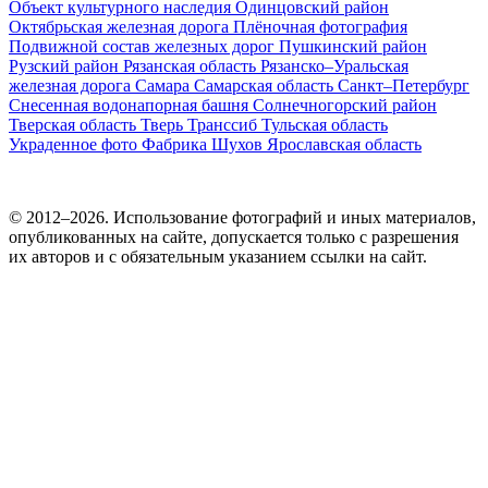
Объект культурного наследия
Одинцовский район
Октябрьская железная дорога
Плёночная фотография
Подвижной состав железных дорог
Пушкинский район
Рузский район
Рязанская область
Рязанско–Уральская
железная дорога
Самара
Самарская область
Санкт–Петербург
Снесенная водонапорная башня
Солнечногорский район
Тверская область
Тверь
Транссиб
Тульская область
Украденное фото
Фабрика
Шухов
Ярославская область
© 2012–2026. Использование фотографий и иных материалов,
опубликованных на сайте, допускается только с разрешения
их авторов и c обязательным указанием ссылки на сайт.