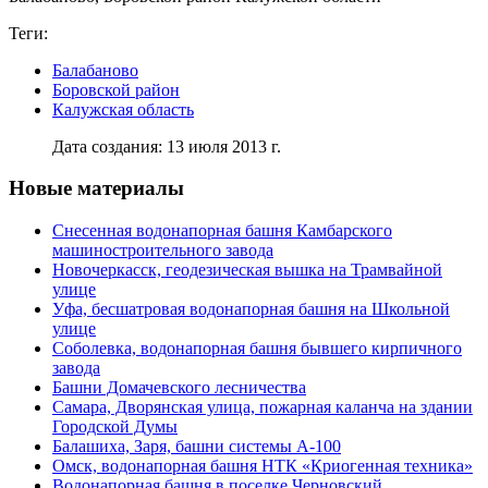
Теги:
Балабаново
Боровской район
Калужская область
Дата создания: 13 июля 2013 г.
Новые материалы
Снесенная водонапорная башня Камбарского
машиностроительного завода
Новочеркасск, геодезическая вышка на Трамвайной
улице
Уфа, бесшатровая водонапорная башня на Школьной
улице
Соболевка, водонапорная башня бывшего кирпичного
завода
Башни Домачевского лесничества
Самара, Дворянская улица, пожарная каланча на здании
Городской Думы
Балашиха, Заря, башни системы А-100
Омск, водонапорная башня НТК «Криогенная техника»
Водонапорная башня в поселке Черновский