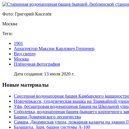
Фото: Григорий Киселёв
Москва
Теги:
1901
Архитектор Максим Карлович Геппенер
Вид сверху
Москва
Плёночная фотография
Дата создания: 13 июля 2020 г.
Новые материалы
Снесенная водонапорная башня Камбарского машиностро
Новочеркасск, геодезическая вышка на Трамвайной улиц
Уфа, бесшатровая водонапорная башня на Школьной ули
Соболевка, водонапорная башня бывшего кирпичного за
Башни Домачевского лесничества
Самара, Дворянская улица, пожарная каланча на здании 
Балашиха, Заря, башни системы А-100