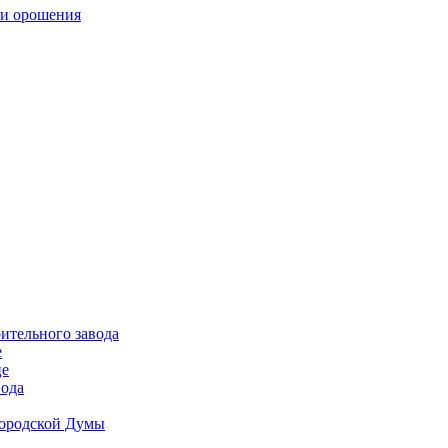
ительного завода
е
це
вода
Городской Думы