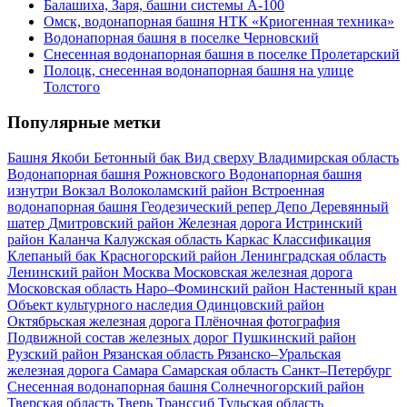
Балашиха, Заря, башни системы А-100
Омск, водонапорная башня НТК «Криогенная техника»
Водонапорная башня в поселке Черновский
Снесенная водонапорная башня в поселке Пролетарский
Полоцк, снесенная водонапорная башня на улице
Толстого
Популярные метки
Башня Якоби
Бетонный бак
Вид сверху
Владимирская область
Водонапорная башня Рожновского
Водонапорная башня
изнутри
Вокзал
Волоколамский район
Встроенная
водонапорная башня
Геодезический репер
Депо
Деревянный
шатер
Дмитровский район
Железная дорога
Истринский
район
Каланча
Калужская область
Каркас
Классификация
Клепаный бак
Красногорский район
Ленинградская область
Ленинский район
Москва
Московская железная дорога
Московская область
Наро–Фоминский район
Настенный кран
Объект культурного наследия
Одинцовский район
Октябрьская железная дорога
Плёночная фотография
Подвижной состав железных дорог
Пушкинский район
Рузский район
Рязанская область
Рязанско–Уральская
железная дорога
Самара
Самарская область
Санкт–Петербург
Снесенная водонапорная башня
Солнечногорский район
Тверская область
Тверь
Транссиб
Тульская область