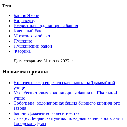
Теги:
Башня Якоби
Вид сверху
Встроенная водонапорная башня
Клепаный бак
Московская область
Пушкино
Пушкинский район
Фабрика
Дата создания: 31 июля 2022 г.
Новые материалы
Новочеркасск, геодезическая вышка на Трамвайной
улице
Уфа, бесшатровая водонапорная башня на Школьной
улице
Соболевка, водонапорная башня бывшего кирпичного
завода
Башни Домачевского лесничества
Самара, Дворянская улица, пожарная каланча на здании
Городской Думы