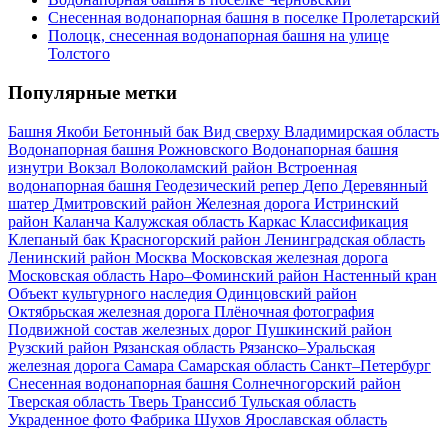
Снесенная водонапорная башня в поселке Пролетарский
Полоцк, снесенная водонапорная башня на улице
Толстого
Популярные метки
Башня Якоби
Бетонный бак
Вид сверху
Владимирская область
Водонапорная башня Рожновского
Водонапорная башня
изнутри
Вокзал
Волоколамский район
Встроенная
водонапорная башня
Геодезический репер
Депо
Деревянный
шатер
Дмитровский район
Железная дорога
Истринский
район
Каланча
Калужская область
Каркас
Классификация
Клепаный бак
Красногорский район
Ленинградская область
Ленинский район
Москва
Московская железная дорога
Московская область
Наро–Фоминский район
Настенный кран
Объект культурного наследия
Одинцовский район
Октябрьская железная дорога
Плёночная фотография
Подвижной состав железных дорог
Пушкинский район
Рузский район
Рязанская область
Рязанско–Уральская
железная дорога
Самара
Самарская область
Санкт–Петербург
Снесенная водонапорная башня
Солнечногорский район
Тверская область
Тверь
Транссиб
Тульская область
Украденное фото
Фабрика
Шухов
Ярославская область