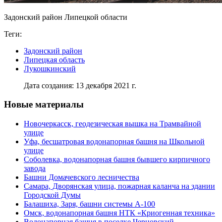
Задонский район Липецкой области
Теги:
Задонский район
Липецкая область
Лукошкинский
Дата создания: 13 декабря 2021 г.
Новые материалы
Новочеркасск, геодезическая вышка на Трамвайной
улице
Уфа, бесшатровая водонапорная башня на Школьной
улице
Соболевка, водонапорная башня бывшего кирпичного
завода
Башни Домачевского лесничества
Самара, Дворянская улица, пожарная каланча на здании
Городской Думы
Балашиха, Заря, башни системы А-100
Омск, водонапорная башня НТК «Криогенная техника»
Водонапорная башня в поселке Черновский