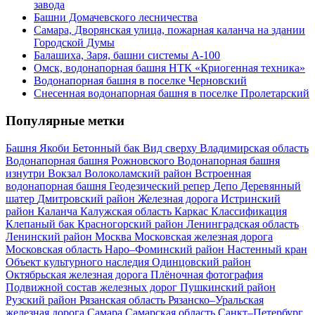
завода
Башни Домачевского лесничества
Самара, Дворянская улица, пожарная каланча на здании
Городской Думы
Балашиха, Заря, башни системы А-100
Омск, водонапорная башня НТК «Криогенная техника»
Водонапорная башня в поселке Черновский
Снесенная водонапорная башня в поселке Пролетарский
Популярные метки
Башня Якоби
Бетонный бак
Вид сверху
Владимирская область
Водонапорная башня Рожновского
Водонапорная башня
изнутри
Вокзал
Волоколамский район
Встроенная
водонапорная башня
Геодезический репер
Депо
Деревянный
шатер
Дмитровский район
Железная дорога
Истринский
район
Каланча
Калужская область
Каркас
Классификация
Клепаный бак
Красногорский район
Ленинградская область
Ленинский район
Москва
Московская железная дорога
Московская область
Наро–Фоминский район
Настенный кран
Объект культурного наследия
Одинцовский район
Октябрьская железная дорога
Плёночная фотография
Подвижной состав железных дорог
Пушкинский район
Рузский район
Рязанская область
Рязанско–Уральская
железная дорога
Самара
Самарская область
Санкт–Петербург