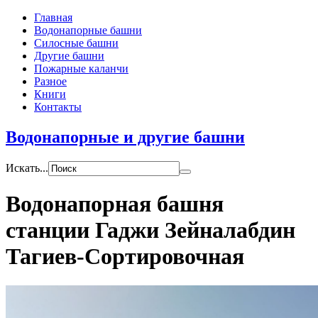
Главная
Водонапорные башни
Силосные башни
Другие башни
Пожарные каланчи
Разное
Книги
Контакты
Водонапорные и другие башни
Искать...
Водонапорная башня
станции Гаджи Зейналабдин
Тагиев-Сортировочная