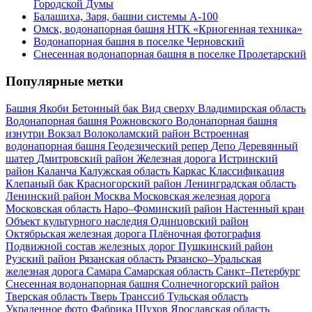
Городской Думы
Балашиха, Заря, башни системы А-100
Омск, водонапорная башня НТК «Криогенная техника»
Водонапорная башня в поселке Черновский
Снесенная водонапорная башня в поселке Пролетарский
Популярные метки
Башня Якоби
Бетонный бак
Вид сверху
Владимирская область
Водонапорная башня Рожновского
Водонапорная башня
изнутри
Вокзал
Волоколамский район
Встроенная
водонапорная башня
Геодезический репер
Депо
Деревянный
шатер
Дмитровский район
Железная дорога
Истринский
район
Каланча
Калужская область
Каркас
Классификация
Клепаный бак
Красногорский район
Ленинградская область
Ленинский район
Москва
Московская железная дорога
Московская область
Наро–Фоминский район
Настенный кран
Объект культурного наследия
Одинцовский район
Октябрьская железная дорога
Плёночная фотография
Подвижной состав железных дорог
Пушкинский район
Рузский район
Рязанская область
Рязанско–Уральская
железная дорога
Самара
Самарская область
Санкт–Петербург
Снесенная водонапорная башня
Солнечногорский район
Тверская область
Тверь
Транссиб
Тульская область
Украденное фото
Фабрика
Шухов
Ярославская область