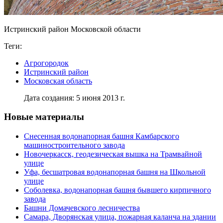
Истринский район Московской области
Теги:
Агрогородок
Истринский район
Московская область
Дата создания: 5 июня 2013 г.
Новые материалы
Снесенная водонапорная башня Камбарского
машиностроительного завода
Новочеркасск, геодезическая вышка на Трамвайной
улице
Уфа, бесшатровая водонапорная башня на Школьной
улице
Соболевка, водонапорная башня бывшего кирпичного
завода
Башни Домачевского лесничества
Самара, Дворянская улица, пожарная каланча на здании