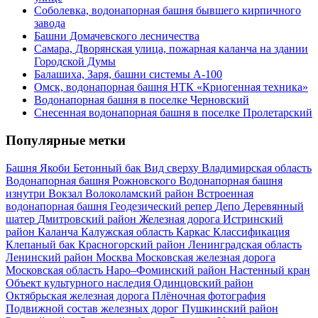
Соболевка, водонапорная башня бывшего кирпичного
завода
Башни Домачевского лесничества
Самара, Дворянская улица, пожарная каланча на здании
Городской Думы
Балашиха, Заря, башни системы А-100
Омск, водонапорная башня НТК «Криогенная техника»
Водонапорная башня в поселке Черновский
Снесенная водонапорная башня в поселке Пролетарский
Популярные метки
Башня Якоби
Бетонный бак
Вид сверху
Владимирская область
Водонапорная башня Рожновского
Водонапорная башня
изнутри
Вокзал
Волоколамский район
Встроенная
водонапорная башня
Геодезический репер
Депо
Деревянный
шатер
Дмитровский район
Железная дорога
Истринский
район
Каланча
Калужская область
Каркас
Классификация
Клепаный бак
Красногорский район
Ленинградская область
Ленинский район
Москва
Московская железная дорога
Московская область
Наро–Фоминский район
Настенный кран
Объект культурного наследия
Одинцовский район
Октябрьская железная дорога
Плёночная фотография
Подвижной состав железных дорог
Пушкинский район