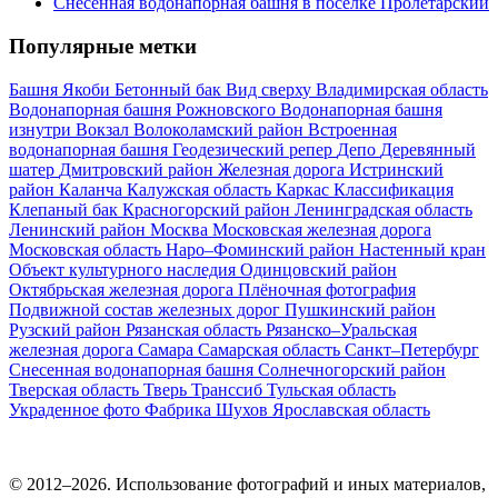
Снесенная водонапорная башня в поселке Пролетарский
Популярные метки
Башня Якоби
Бетонный бак
Вид сверху
Владимирская область
Водонапорная башня Рожновского
Водонапорная башня
изнутри
Вокзал
Волоколамский район
Встроенная
водонапорная башня
Геодезический репер
Депо
Деревянный
шатер
Дмитровский район
Железная дорога
Истринский
район
Каланча
Калужская область
Каркас
Классификация
Клепаный бак
Красногорский район
Ленинградская область
Ленинский район
Москва
Московская железная дорога
Московская область
Наро–Фоминский район
Настенный кран
Объект культурного наследия
Одинцовский район
Октябрьская железная дорога
Плёночная фотография
Подвижной состав железных дорог
Пушкинский район
Рузский район
Рязанская область
Рязанско–Уральская
железная дорога
Самара
Самарская область
Санкт–Петербург
Снесенная водонапорная башня
Солнечногорский район
Тверская область
Тверь
Транссиб
Тульская область
Украденное фото
Фабрика
Шухов
Ярославская область
© 2012–2026. Использование фотографий и иных материалов,