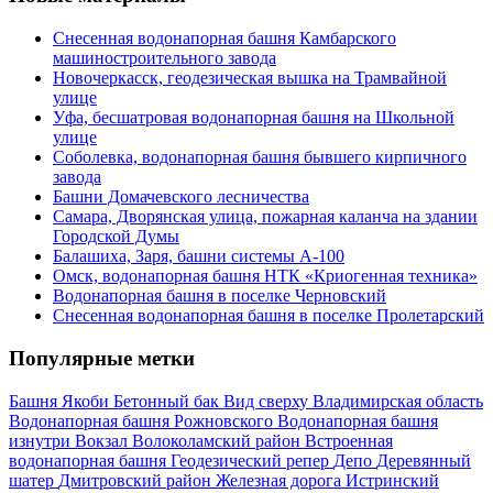
Снесенная водонапорная башня Камбарского
машиностроительного завода
Новочеркасск, геодезическая вышка на Трамвайной
улице
Уфа, бесшатровая водонапорная башня на Школьной
улице
Соболевка, водонапорная башня бывшего кирпичного
завода
Башни Домачевского лесничества
Самара, Дворянская улица, пожарная каланча на здании
Городской Думы
Балашиха, Заря, башни системы А-100
Омск, водонапорная башня НТК «Криогенная техника»
Водонапорная башня в поселке Черновский
Снесенная водонапорная башня в поселке Пролетарский
Популярные метки
Башня Якоби
Бетонный бак
Вид сверху
Владимирская область
Водонапорная башня Рожновского
Водонапорная башня
изнутри
Вокзал
Волоколамский район
Встроенная
водонапорная башня
Геодезический репер
Депо
Деревянный
шатер
Дмитровский район
Железная дорога
Истринский