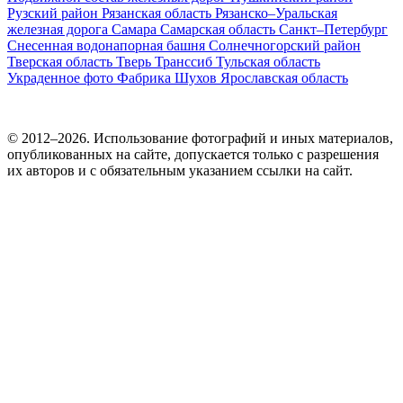
Рузский район
Рязанская область
Рязанско–Уральская
железная дорога
Самара
Самарская область
Санкт–Петербург
Снесенная водонапорная башня
Солнечногорский район
Тверская область
Тверь
Транссиб
Тульская область
Украденное фото
Фабрика
Шухов
Ярославская область
© 2012–2026. Использование фотографий и иных материалов,
опубликованных на сайте, допускается только с разрешения
их авторов и c обязательным указанием ссылки на сайт.