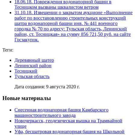
18.06.18. Повреждения водонапорной башни в
Тесницком вызваны шквалистом ветром
31.10.18. Извещении о закрытом аукционе «Выполнение
работ по восстановлению строительных конструкций
шатра водонапорной башни инв. № 441 военного
городка № 70 по адресу: Тульская область, Ленинский
район, ст. Тесницкая» на сумму 856 721,50 руб. на сайте
Госзакупок.
Теги:
Деревянный шатер
Ленинский район
Тесницкий
Тульская область
Дата создания: 9 августа 2020 г.
Новые материалы
Снесенная водонапорная башня Камбарского
машиностроительного завода
Новочеркасск, геодезическая вышка на Трамвайной
улице
Уфа, бесшатровая водонапорная башня на Школьной