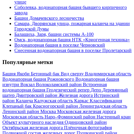
улице
Соболевка, водонапорная башня бывшего кирпичного
завода
Башни Домачевского лесничества
Самара, Дворянская улица, пожарная каланча на здании
Городской Думы
Балашиха, Заря, башни системы А-100
Омск, водонапорная башня НТК «Криогенная техника»
Водонапорная башня в поселке Черновский
Снесенная водонапорная башня в поселке Пролетарский
Популярные метки
Башня Якоби
Бетонный бак
Вид сверху
Владимирская область
Водонапорная башня Рожновского
Водонапорная башня
изнутри
Вокзал
Волоколамский район
Встроенная
водонапорная башня
Геодезический репер
Депо
Деревянный
шатер
Дмитровский район
Железная дорога
Истринский
район
Каланча
Калужская область
Каркас
Классификация
Клепаный бак
Красногорский район
Ленинградская область
Ленинский район
Москва
Московская железная дорога
Московская область
Наро–Фоминский район
Настенный кран
Объект культурного наследия
Одинцовский район
Октябрьская железная дорога
Плёночная фотография
Подвижной состав железных дорог
Пушкинский район