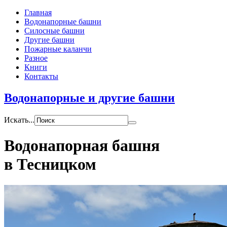
Главная
Водонапорные башни
Силосные башни
Другие башни
Пожарные каланчи
Разное
Книги
Контакты
Водонапорные и другие башни
Искать...
Водонапорная башня
в Тесницком