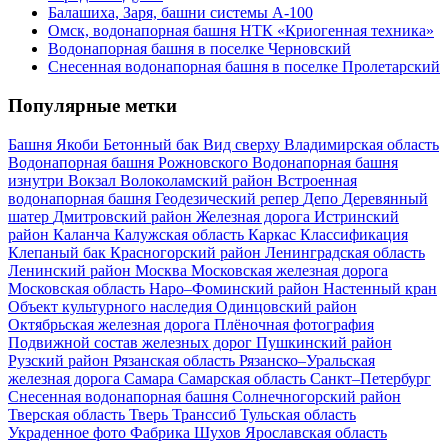
Балашиха, Заря, башни системы А-100
Омск, водонапорная башня НТК «Криогенная техника»
Водонапорная башня в поселке Черновский
Снесенная водонапорная башня в поселке Пролетарский
Популярные метки
Башня Якоби
Бетонный бак
Вид сверху
Владимирская область
Водонапорная башня Рожновского
Водонапорная башня
изнутри
Вокзал
Волоколамский район
Встроенная
водонапорная башня
Геодезический репер
Депо
Деревянный
шатер
Дмитровский район
Железная дорога
Истринский
район
Каланча
Калужская область
Каркас
Классификация
Клепаный бак
Красногорский район
Ленинградская область
Ленинский район
Москва
Московская железная дорога
Московская область
Наро–Фоминский район
Настенный кран
Объект культурного наследия
Одинцовский район
Октябрьская железная дорога
Плёночная фотография
Подвижной состав железных дорог
Пушкинский район
Рузский район
Рязанская область
Рязанско–Уральская
железная дорога
Самара
Самарская область
Санкт–Петербург
Снесенная водонапорная башня
Солнечногорский район
Тверская область
Тверь
Транссиб
Тульская область
Украденное фото
Фабрика
Шухов
Ярославская область