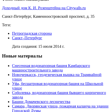
Доходный дом К. И. Розенштейна на Citywalls.ru
Санкт-Петербург, Каменноостровский проспект, д. 35
Теги:
Петроградская сторона
Санкт–Петербург
Дата создания: 15 июля 2014 г.
Новые материалы
Снесенная водонапорная башня Камбарского
машиностроительного завода
Новочеркасск, геодезическая вышка на Трамвайной
улице
Уфа, бесшатровая водонапорная башня на Школьной
улице
Соболевка, водонапорная башня бывшего кирпичного
завода
Башни Домачевского лесничества
Самара, Дворянская улица, пожарная каланча на здании
Городской Думы