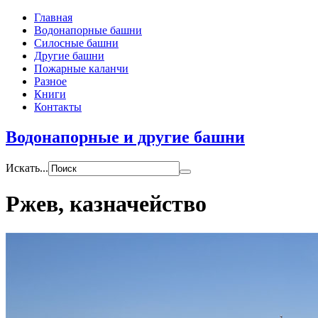
Главная
Водонапорные башни
Силосные башни
Другие башни
Пожарные каланчи
Разное
Книги
Контакты
Водонапорные и другие башни
Искать...
Ржев, казначейство