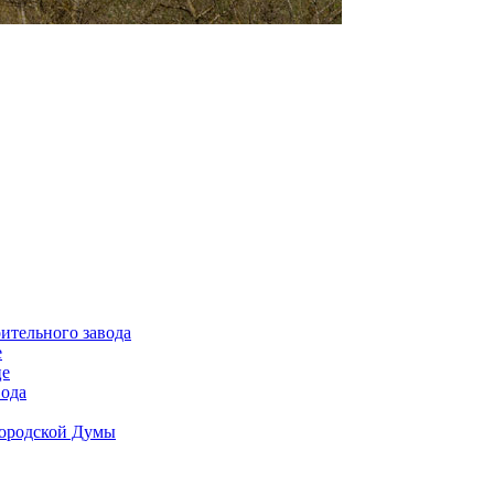
ительного завода
е
це
вода
Городской Думы