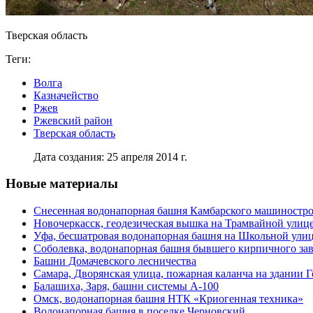
Тверская область
Теги:
Волга
Казначейство
Ржев
Ржевский район
Тверская область
Дата создания: 25 апреля 2014 г.
Новые материалы
Снесенная водонапорная башня Камбарского машиностро
Новочеркасск, геодезическая вышка на Трамвайной улиц
Уфа, бесшатровая водонапорная башня на Школьной ули
Соболевка, водонапорная башня бывшего кирпичного за
Башни Домачевского лесничества
Самара, Дворянская улица, пожарная каланча на здании 
Балашиха, Заря, башни системы А-100
Омск, водонапорная башня НТК «Криогенная техника»
Водонапорная башня в поселке Черновский