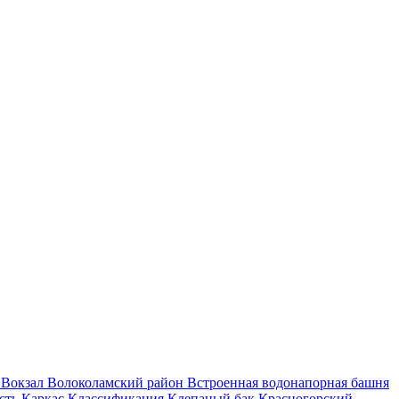
и
Вокзал
Волоколамский район
Встроенная водонапорная башня
асть
Каркас
Классификация
Клепаный бак
Красногорский