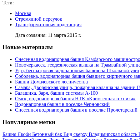
Теги:
Москва
Стремянной переулок
Трансформаторная подстанция
Дата создания: 11 марта 2015 г.
Новые материалы
Снесенная водонапорная башня Камбарского машиностро
Новочеркасск, геодезическая вышка на Трамвайной улиц
Уфа, бесшатровая водонапорная башня на Школьной ули
Соболевка, водонапорная башня бывшего кирпичного за
Башни Домачевского лесничества
Самара, Дворянская улица, пожарная каланча на здании 
Балашиха, Заря, башни системы А-100
Омск, водонапорная башня НТК «Криогенная техника»
Водонапорная башня в поселке Черновский
Снесенная водонапорная башня в поселке Пролетарский
Популярные метки
Башня Якоби
Бетонный бак
Вид сверху
Владимирская область
Геодезический репер
Депо
Деревянный шатер
Дмитровский ра