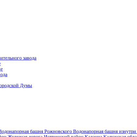
ительного завода
е
це
вода
Городской Думы
Водонапорная башня Рожновского
Водонапорная башня изнутр
йон
Железная дорога
Истринский район
Каланча
Калужская обл