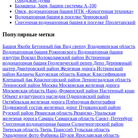
Городской Думы
Балашиха, Заря, башни системы А-100
Омск, водонапорная башня НТК «Криогенная техника»
Водонапорная башня в поселке Черновский
Снесенная водонапорная башня в поселке Пролетарский
Популярные метки
Башня Якоби
Бетонный бак
Вид сверху
Владимирская область
Водонапорная башня Рожновского
Водонапорная башня
изнутри
Вокзал
Волоколамский район
Встроенная
водонапорная башня
Геодезический репер
Депо
Деревянный
шатер
Дмитровский район
Железная дорога
Истринский
район
Каланча
Калужская область
Каркас
Классификация
Клепаный бак
Красногорский район
Ленинградская область
Ленинский район
Москва
Московская железная дорога
Московская область
Наро–Фоминский район
Настенный кран
Объект культурного наследия
Одинцовский район
Октябрьская железная дорога
Плёночная фотография
Подвижной состав железных дорог
Пушкинский район
Рузский район
Рязанская область
Рязанско–Уральская
железная дорога
Самара
Самарская область
Санкт–Петербург
Снесенная водонапорная башня
Солнечногорский район
Тверская область
Тверь
Транссиб
Тульская область
Украденное фото
Фабрика
Шухов
Ярославская область