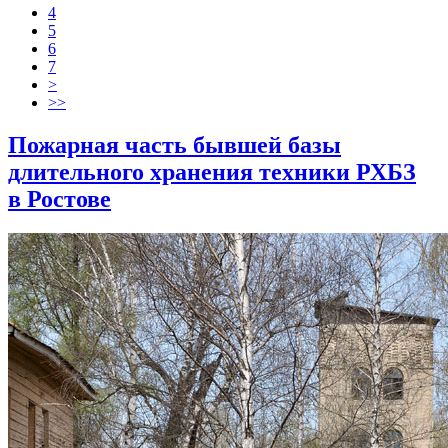
4
5
6
7
>
>>
Пожарная часть бывшей базы
длительного хранения техники РХБЗ
в Ростове