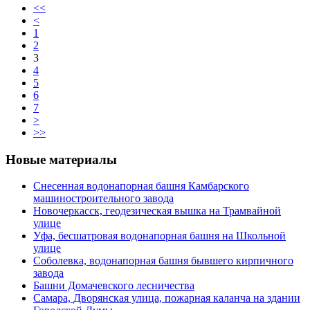
<<
<
1
2
3
4
5
6
7
>
>>
Новые материалы
Снесенная водонапорная башня Камбарского
машиностроительного завода
Новочеркасск, геодезическая вышка на Трамвайной
улице
Уфа, бесшатровая водонапорная башня на Школьной
улице
Соболевка, водонапорная башня бывшего кирпичного
завода
Башни Домачевского лесничества
Самара, Дворянская улица, пожарная каланча на здании