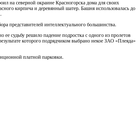
роил на северной окраине Красногорска дома для своих
расного кирпича и деревянный шатер. Башня использовалась до
.
сбора представителей интеллектуального большинства.
о ее судьбу решило падение подростка с одного из пролетов
результате которого подрядчиком выбрано некое ЗАО «Плеяда»
анционной платной парковки.