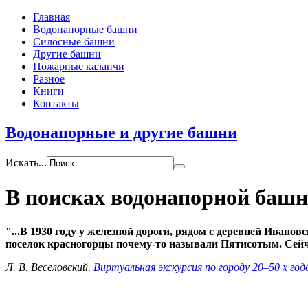
Главная
Водонапорные башни
Силосные башни
Другие башни
Пожарные каланчи
Разное
Книги
Контакты
Водонапорные и другие башни
Искать...
В поисках водонапорной баш
...В 1930 году у железной дороги, рядом с деревней Ивано
поселок красногорцы почему-то называли Пятисотым. Сейч
Л. В. Веселовский.
Виртуальная экскурсия по городу 20–50 х год