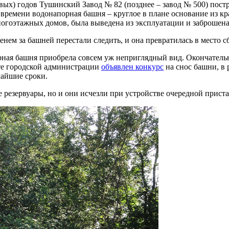
овых) годов Тушинский Завод № 82 (позднее – завод № 500) пост
о времени водонапорная башня – круглое в плане основание из к
ногоэтажных домов, была выведена из эксплуатации и заброшена
енем за башней перестали следить, и она превратилась в место 
рная башня приобрела совсем уж неприглядный вид. Окончательн
йте городской администрации
объявлен конкурс
на снос башни, в 
чайшие сроки.
 резервуары, но и они исчезли при устройстве очередной прист