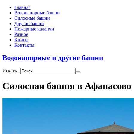
Главная
Водонапорные башни
Силосные башни
Другие башни
Пожарные каланчи
Разное
Книги
Контакты
Водонапорные и другие башни
Искать...
Силосная башня в Афанасово