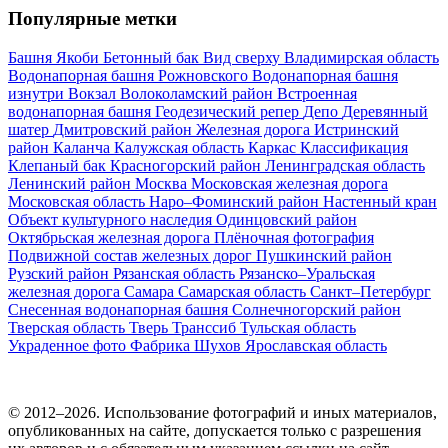
Популярные метки
Башня Якоби
Бетонный бак
Вид сверху
Владимирская область
Водонапорная башня Рожновского
Водонапорная башня
изнутри
Вокзал
Волоколамский район
Встроенная
водонапорная башня
Геодезический репер
Депо
Деревянный
шатер
Дмитровский район
Железная дорога
Истринский
район
Каланча
Калужская область
Каркас
Классификация
Клепаный бак
Красногорский район
Ленинградская область
Ленинский район
Москва
Московская железная дорога
Московская область
Наро–Фоминский район
Настенный кран
Объект культурного наследия
Одинцовский район
Октябрьская железная дорога
Плёночная фотография
Подвижной состав железных дорог
Пушкинский район
Рузский район
Рязанская область
Рязанско–Уральская
железная дорога
Самара
Самарская область
Санкт–Петербург
Снесенная водонапорная башня
Солнечногорский район
Тверская область
Тверь
Транссиб
Тульская область
Украденное фото
Фабрика
Шухов
Ярославская область
© 2012–2026. Использование фотографий и иных материалов,
опубликованных на сайте, допускается только с разрешения