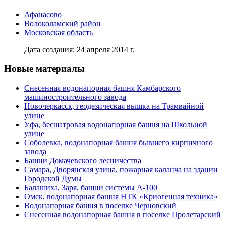
Афанасово
Волоколамский район
Московская область
Дата создания: 24 апреля 2014 г.
Новые материалы
Снесенная водонапорная башня Камбарского
машиностроительного завода
Новочеркасск, геодезическая вышка на Трамвайной
улице
Уфа, бесшатровая водонапорная башня на Школьной
улице
Соболевка, водонапорная башня бывшего кирпичного
завода
Башни Домачевского лесничества
Самара, Дворянская улица, пожарная каланча на здании
Городской Думы
Балашиха, Заря, башни системы А-100
Омск, водонапорная башня НТК «Криогенная техника»
Водонапорная башня в поселке Черновский
Снесенная водонапорная башня в поселке Пролетарский