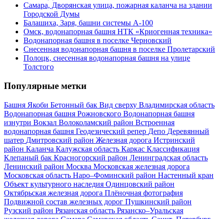
Самара, Дворянская улица, пожарная каланча на здании
Городской Думы
Балашиха, Заря, башни системы А-100
Омск, водонапорная башня НТК «Криогенная техника»
Водонапорная башня в поселке Черновский
Снесенная водонапорная башня в поселке Пролетарский
Полоцк, снесенная водонапорная башня на улице
Толстого
Популярные метки
Башня Якоби
Бетонный бак
Вид сверху
Владимирская область
Водонапорная башня Рожновского
Водонапорная башня
изнутри
Вокзал
Волоколамский район
Встроенная
водонапорная башня
Геодезический репер
Депо
Деревянный
шатер
Дмитровский район
Железная дорога
Истринский
район
Каланча
Калужская область
Каркас
Классификация
Клепаный бак
Красногорский район
Ленинградская область
Ленинский район
Москва
Московская железная дорога
Московская область
Наро–Фоминский район
Настенный кран
Объект культурного наследия
Одинцовский район
Октябрьская железная дорога
Плёночная фотография
Подвижной состав железных дорог
Пушкинский район
Рузский район
Рязанская область
Рязанско–Уральская