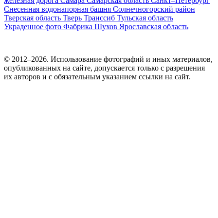
железная дорога
Самара
Самарская область
Санкт–Петербург
Снесенная водонапорная башня
Солнечногорский район
Тверская область
Тверь
Транссиб
Тульская область
Украденное фото
Фабрика
Шухов
Ярославская область
© 2012–2026. Использование фотографий и иных материалов,
опубликованных на сайте, допускается только с разрешения
их авторов и c обязательным указанием ссылки на сайт.