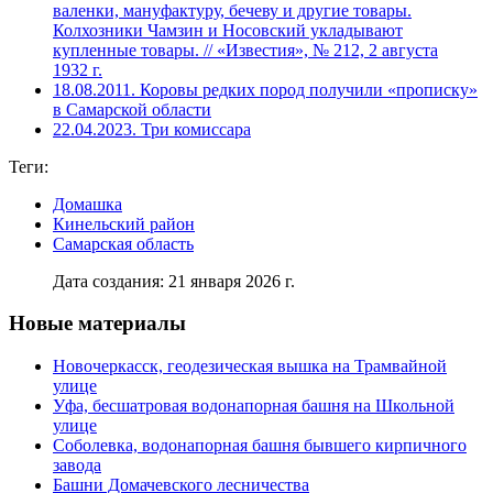
валенки, мануфактуру, бечеву и другие товары.
Колхозники Чамзин и Носовский укладывают
купленные товары. // «Известия», № 212, 2 августа
1932 г.
18.08.2011. Коровы редких пород получили «прописку»
в Самарской области
22.04.2023. Три комиссара
Теги:
Домашка
Кинельский район
Самарская область
Дата создания: 21 января 2026 г.
Новые материалы
Новочеркасск, геодезическая вышка на Трамвайной
улице
Уфа, бесшатровая водонапорная башня на Школьной
улице
Соболевка, водонапорная башня бывшего кирпичного
завода
Башни Домачевского лесничества