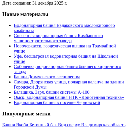
Дата создания: 31 декабря 2025 г.
Новые материалы
Водонапорная башня Евдаковского масложирового
комбината
Снесенная водонапорная башня Камбарского
машиностроительного завода
Новочеркасск, геодезическая вышка на Трамвайной
улице
Уфа, бесшатровая водонапорная башня на Школьной
улице
Соболевка, водонапорная башня бывшего кирпичного
завода
Башни Домачевского лесничества
Самара, Дворянская улица, пожарная каланча на здании
Городской Думы
Балашиха, Заря, башни системы А-100
Омск, водонапорная башня НТК «Криогенная техника»
Водонапорная башня в поселке Черновский
Популярные метки
Башня Якоби
Бетонный бак
Вид сверху
Владимирская область