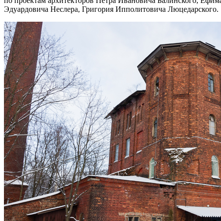
по проектам архитекторов Петра Ивановича Балинского, Ефим
Эдуардовича Неслера, Григория Ипполитовича Люцедарского.