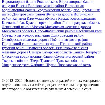
Водонапорная башня Рожновского
Водонапорная башня
изнутри
Вокзал
Волоколамский район
Встроенная
водонапорная башня
Геодезический репер
Депо
Деревянный
шатер
Дмитровский район
Железная дорога
Истринский
район
Каланча
Калужская область
Каркас
Классификация
Клепаный бак
Красногорский район
Ленинградская область
Ленинский район
Москва
Московская железная дорога
Московская область
Наро–Фоминский район
Настенный кран
Объект культурного наследия
Одинцовский район
Октябрьская железная дорога
Плёночная фотография
Подвижной состав железных дорог
Пушкинский район
Рузский район
Рязанская область
Рязанско–Уральская
железная дорога
Самара
Самарская область
Санкт–Петербург
Снесенная водонапорная башня
Солнечногорский район
Тверская область
Тверь
Транссиб
Тульская область
Украденное фото
Фабрика
Шухов
Ярославская область
© 2012–2026. Использование фотографий и иных материалов,
опубликованных на сайте, допускается только с разрешения
их авторов и c обязательным указанием ссылки на сайт.