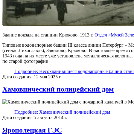
Здание вокзала на станции Крюково, 1913 г.
Отдел «Музей Зел
Типовые водонапорные башни III класса линии Петербург – М
(сейчас Лихославль), Завидово, Крюково. В настоящее время с
1943 года на их месте уже установлена металлическая колонна
по старой фотографии.
Подробнее: Несохранившиеся водонапорные башни станц
Дата создания: 12 мая 2025 г.
Хамовнический полицейский дом
Подробнее: Хамовнический полицейский дом
Дата создания: 5 августа 2014 г.
Ярополецкая ГЭС