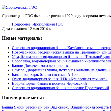
Ярополецкая ГЭС была построена в 1920 году, взорвана немца
Подробнее: Ярополецкая ГЭС
Дата создания: 12 мая 2014 г.
Новые материалы
Снесенная водонапорная башня Камбарского машиностро
Новочеркасск, геодезическая вышка на Трамвайной улиц
Уфа, бесшатровая водонапорная башня на Школьной ули
Соболевка, водонапорная башня бывшего кирпичного за
Башни Домачевского лесничества
Самара, Дворянская улица, пожарная каланча на здании 
Балашиха, Заря, башни системы А-100
Омск, водонапорная башня НТК «Криогенная техника»
Водонапорная башня в поселке Черновский
Снесенная водонапорная башня в поселке Пролетарский
Популярные метки
Башня Якоби
Бетонный бак
Вид сверху
Владимирская область