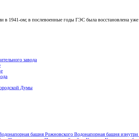
ми в 1941-ом; в послевоенные годы ГЭС была восстановлена уже
ительного завода
е
це
вода
Городской Думы
Водонапорная башня Рожновского
Водонапорная башня изнутр