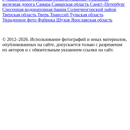
железная дорога
Самара
Самарская область
Санкт–Петербург
Снесенная водонапорная башня
Солнечногорский район
Тверская область
Тверь
Транссиб
Тульская область
Украденное фото
Фабрика
Шухов
Ярославская область
© 2012–2026. Использование фотографий и иных материалов,
опубликованных на сайте, допускается только с разрешения
их авторов и c обязательным указанием ссылки на сайт.