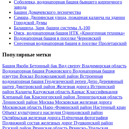
Соболевка, водонапорная башня бывшего кирпичного
завода
Башни Домачевского лесничества
Самара, Дворянская улица, пожарная каланча на здании
Городской Думы
Балашиха, Заря, башни системы А-100
Омск, водонапорная башня НТК «Криогенная техника»
Водонапорная башня в поселке Черновский
Снесенная водонапорная башня в поселке Пролетарский
Популярные метки
Башня Якоби
Бетонный бак
Вид сверху
Владимирская область
Водонапорная башня Рожновского
Водонапорная башня
изнутри
Вокзал
Волоколамский район
Встроенная
водонапорная башня
Геодезический репер
Депо
Деревянный
шатер
Дмитровский район
Железная дорога
Истринский
район
Каланча
Калужская область
Каркас
Классификация
Клепаный бак
Красногорский район
Ленинградская область
Ленинский район
Москва
Московская железная дорога
Московская область
Наро–Фоминский район
Настенный кран
Объект культурного наследия
Одинцовский район
Октябрьская железная дорога
Плёночная фотография
Подвижной состав железных дорог
Пушкинский район
Рузский район
Рязанская область
Рязанско–Уральская