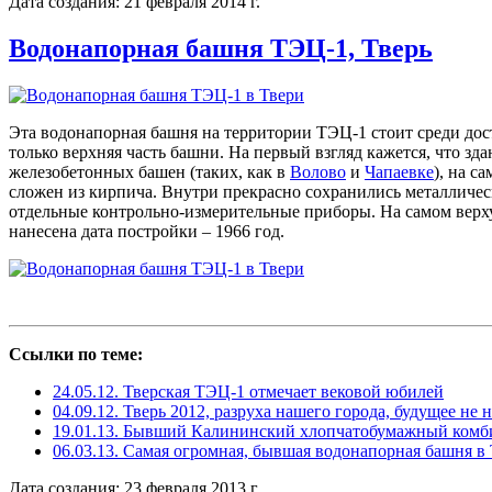
Дата создания: 21 февраля 2014 г.
Водонапорная башня ТЭЦ-1, Тверь
Эта водонапорная башня на территории ТЭЦ-1 стоит среди дос
только верхняя часть башни. На первый взгляд кажется, что зд
железобетонных башен (таких, как в
Волово
и
Чапаевке
), на с
сложен из кирпича. Внутри прекрасно сохранились металлическ
отдельные контрольно-измерительные приборы. На самом верху,
нанесена дата постройки – 1966 год.
Ссылки по теме:
24.05.12. Тверская ТЭЦ-1 отмечает вековой юбилей
04.09.12. Тверь 2012, разруха нашего города, будущее не н
19.01.13. Бывший Калининский хлопчатобумажный комби
06.03.13. Самая огромная, бывшая водонапорная башня в
Дата создания: 23 февраля 2013 г.