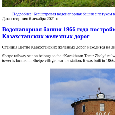
Подробнее: Бесшатровая водонапорная башня с петухом 
Дата создания: 6 декабря 2021 г.
Водонапорная башня 1966 года построй
Казахстанских железных дорог
Станция Шетпе Казахстанских железных дорог находится на л
Shetpe railway station belongs to the “Kazakhstan Temir Zholy” rail
tower is located in Shetpe village near the station. It was built in 1966