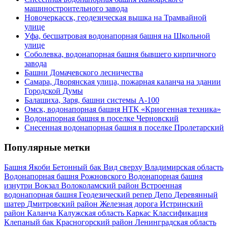
машиностроительного завода
Новочеркасск, геодезическая вышка на Трамвайной
улице
Уфа, бесшатровая водонапорная башня на Школьной
улице
Соболевка, водонапорная башня бывшего кирпичного
завода
Башни Домачевского лесничества
Самара, Дворянская улица, пожарная каланча на здании
Городской Думы
Балашиха, Заря, башни системы А-100
Омск, водонапорная башня НТК «Криогенная техника»
Водонапорная башня в поселке Черновский
Снесенная водонапорная башня в поселке Пролетарский
Популярные метки
Башня Якоби
Бетонный бак
Вид сверху
Владимирская область
Водонапорная башня Рожновского
Водонапорная башня
изнутри
Вокзал
Волоколамский район
Встроенная
водонапорная башня
Геодезический репер
Депо
Деревянный
шатер
Дмитровский район
Железная дорога
Истринский
район
Каланча
Калужская область
Каркас
Классификация
Клепаный бак
Красногорский район
Ленинградская область