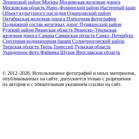
Ленинский район
Москва
Московская железная дорога
Московская область
Наро–Фоминский район
Настенный кран
Объект культурного наследия
Одинцовский район
Октябрьская железная дорога
Плёночная фотография
Подвижной состав железных дорог
Пушкинский район
Рузский район
Рязанская область
Рязанско–Уральская
железная дорога
Самара
Самарская область
Санкт–Петербург
Снесенная водонапорная башня
Солнечногорский район
Тверская область
Тверь
Транссиб
Тульская область
Украденное фото
Фабрика
Шухов
Ярославская область
© 2012–2026. Использование фотографий и иных материалов,
опубликованных на сайте, допускается только с разрешения
их авторов и c обязательным указанием ссылки на сайт.