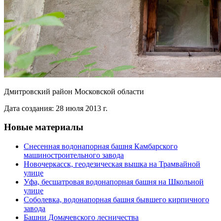
Дмитровский район Московской области
Дата создания: 28 июля 2013 г.
Новые материалы
Снесенная водонапорная башня Камбарского
машиностроительного завода
Новочеркасск, геодезическая вышка на Трамвайной
улице
Уфа, бесшатровая водонапорная башня на Школьной
улице
Соболевка, водонапорная башня бывшего кирпичного
завода
Башни Домачевского лесничества