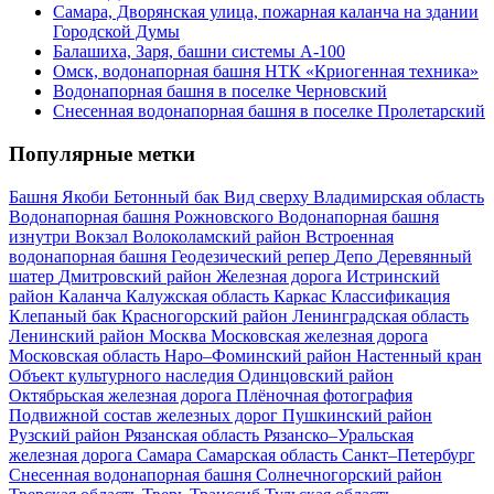
Самара, Дворянская улица, пожарная каланча на здании
Городской Думы
Балашиха, Заря, башни системы А-100
Омск, водонапорная башня НТК «Криогенная техника»
Водонапорная башня в поселке Черновский
Снесенная водонапорная башня в поселке Пролетарский
Популярные метки
Башня Якоби
Бетонный бак
Вид сверху
Владимирская область
Водонапорная башня Рожновского
Водонапорная башня
изнутри
Вокзал
Волоколамский район
Встроенная
водонапорная башня
Геодезический репер
Депо
Деревянный
шатер
Дмитровский район
Железная дорога
Истринский
район
Каланча
Калужская область
Каркас
Классификация
Клепаный бак
Красногорский район
Ленинградская область
Ленинский район
Москва
Московская железная дорога
Московская область
Наро–Фоминский район
Настенный кран
Объект культурного наследия
Одинцовский район
Октябрьская железная дорога
Плёночная фотография
Подвижной состав железных дорог
Пушкинский район
Рузский район
Рязанская область
Рязанско–Уральская
железная дорога
Самара
Самарская область
Санкт–Петербург
Снесенная водонапорная башня
Солнечногорский район