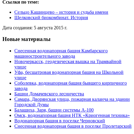
Ссылки по теме:
Сельцо Кашинцево – история и судьба имени
Щелковский биокомбинат. История
Дата создания: 5 августа 2015 г.
Новые материалы
Снесенная водонапорная башня Камбарского
машиностроительного завода
Новочеркасск, геодезическая вышка на Трамвайной
улице
Уфа, бесшатровая водонапорная башня на Школьной
улице
Соболевка, водонапорная башня бывшего кирпичного
завода
Башни Домачевского лесничества
Самара, Дворянская улица, пожарная каланча на здании
Городской Думы
Балашиха, Заря, башни системы А-100
Омск, водонапорная башня НТК «Криогенная техника»
Водонапорная башня в поселке Черновский
Снесенная водонапорная башня в поселке Пролетарский