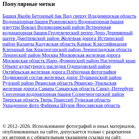
Популярные метки
Башня Якоби
Бетонный бак
Вид сверху
Владимирская область
Водонапорная башня Рожновского
Водонапорная башня
изнутри
Вокзал
Волоколамский район
Встроенная
водонапорная башня
Геодезический репер
Депо
Деревянный
шатер
Дмитровский район
Железная дорога
Истринский
район
Каланча
Калужская область
Каркас
Классификация
Клепаный бак
Красногорский район
Ленинградская область
Ленинский район
Москва
Московская железная дорога
Московская область
Наро–Фоминский район
Настенный кран
Объект культурного наследия
Одинцовский район
Октябрьская железная дорога
Плёночная фотография
Подвижной состав железных дорог
Пушкинский район
Рузский район
Рязанская область
Рязанско–Уральская
железная дорога
Самара
Самарская область
Санкт–Петербург
Снесенная водонапорная башня
Солнечногорский район
Тверская область
Тверь
Транссиб
Тульская область
Украденное фото
Фабрика
Шухов
Ярославская область
© 2012–2026. Использование фотографий и иных материалов,
опубликованных на сайте, допускается только с разрешения
их авторов и c обязательным указанием ссылки на сайт.