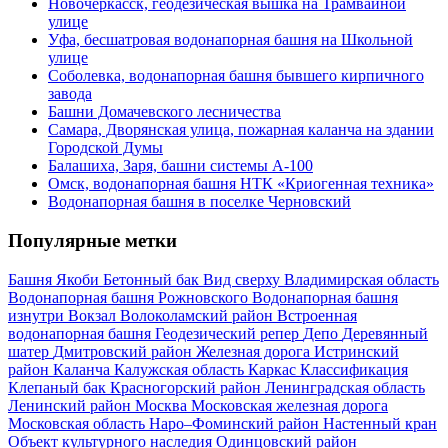
Новочеркасск, геодезическая вышка на Трамвайной
улице
Уфа, бесшатровая водонапорная башня на Школьной
улице
Соболевка, водонапорная башня бывшего кирпичного
завода
Башни Домачевского лесничества
Самара, Дворянская улица, пожарная каланча на здании
Городской Думы
Балашиха, Заря, башни системы А-100
Омск, водонапорная башня НТК «Криогенная техника»
Водонапорная башня в поселке Черновский
Популярные метки
Башня Якоби
Бетонный бак
Вид сверху
Владимирская область
Водонапорная башня Рожновского
Водонапорная башня
изнутри
Вокзал
Волоколамский район
Встроенная
водонапорная башня
Геодезический репер
Депо
Деревянный
шатер
Дмитровский район
Железная дорога
Истринский
район
Каланча
Калужская область
Каркас
Классификация
Клепаный бак
Красногорский район
Ленинградская область
Ленинский район
Москва
Московская железная дорога
Московская область
Наро–Фоминский район
Настенный кран
Объект культурного наследия
Одинцовский район