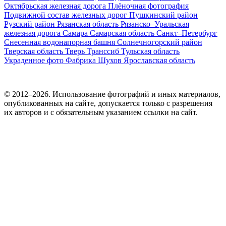
Октябрьская железная дорога
Плёночная фотография
Подвижной состав железных дорог
Пушкинский район
Рузский район
Рязанская область
Рязанско–Уральская
железная дорога
Самара
Самарская область
Санкт–Петербург
Снесенная водонапорная башня
Солнечногорский район
Тверская область
Тверь
Транссиб
Тульская область
Украденное фото
Фабрика
Шухов
Ярославская область
© 2012–2026. Использование фотографий и иных материалов,
опубликованных на сайте, допускается только с разрешения
их авторов и c обязательным указанием ссылки на сайт.